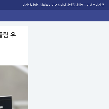
디시인사이드
갤러리
마이너갤
미니갤
인물갤
갤로그
이벤트
디시콘
돌림 유