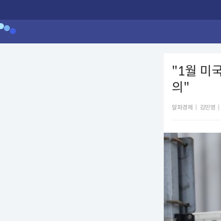
"1월 미
의"
알파경제
|
김민영
|