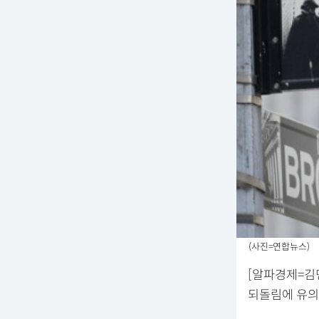
(사진=연합뉴스)
[알파경제=김
되돌림에 유의