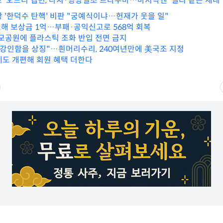
초' 오드리 헵번, 나치·영양실조 트라우마…마지막엔 '젤리 같은 체내'
당 '한덕수 탄핵' 비판 "궁예식이냐…헌재가 웃을 일"
해 보상금 1억…부패·공익신고로 568억 회복
모공원에 플라스틱 조화 반입 전면 금지
 강인함을 상징"…흰머리수리, 240여년만에 美국조 지정
제도 개편해 회원 혜택 더한다