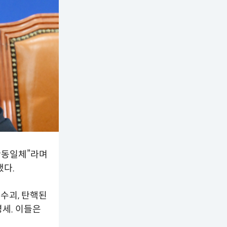
란동일체”라며
했다.
수괴, 탄핵된
영세. 이들은