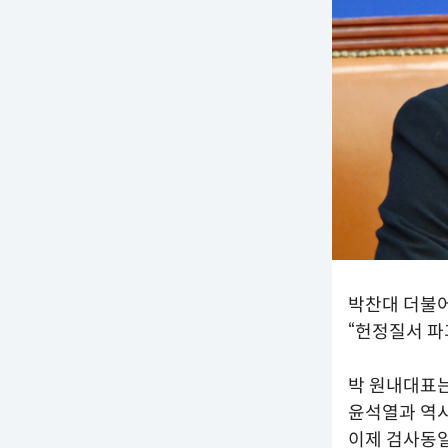
박찬대 더불어
“헌정질서 파
박 원내대표는
윤석열과 역시
이제 검사동일