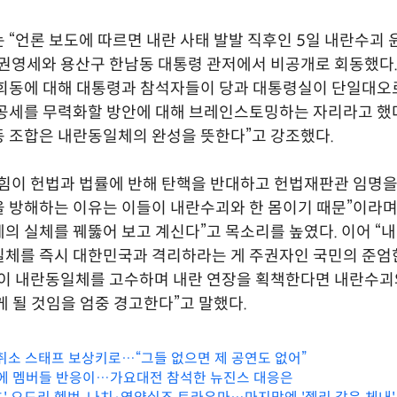
 “언론 보도에 따르면 내란 사태 발발 직후인 5일 내란수괴
 권영세와 용산구 한남동 대통령 관저에서 비공개로 회동했다.
 회동에 대해 대통령과 참석자들이 당과 대통령실이 단일대오
공세를 무력화할 방안에 대해 브레인스토밍하는 자리라고 했다
 조합은 내란동일체의 완성을 뜻한다”고 강조했다.
힘이 헌법과 법률에 반해 탄핵을 반대하고 헌법재판관 임명을
 방해하는 이유는 이들이 내란수괴와 한 몸이기 때문”이라며
의 실체를 꿰뚫어 보고 계신다”고 목소리를 높였다. 이어 “
체를 즉시 대한민국과 격리하라는 게 주권자인 국민의 준엄
이 내란동일체를 고수하며 내란 연장을 획책한다면 내란수괴
게 될 것임을 엄중 경고한다”고 말했다.
 취소 스태프 보상키로…“그들 없으면 제 공연도 없어”
명에 멤버들 반응이…가요대전 참석한 뉴진스 대응은