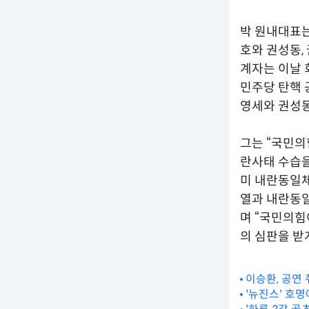
박 원내대표는
호와 권성동,
계자는 이날
민주당 탄핵 
영세와 권성동
그는 “국민의
란사태 수습을
미 내란동일체
열과 내란동일
며 “국민의힘
의 심판을 받
이승환, 공연
'뉴진스' 호