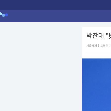
박찬대 "
서울경제
|
도혜원 