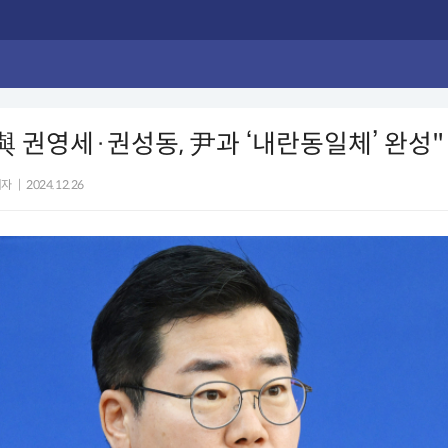
與 권영세·권성동, 尹과 ‘내란동일체’ 완성"
기자
|
2024.12.26