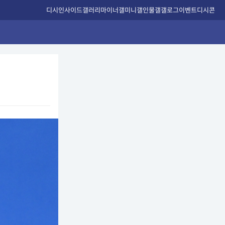
디시인사이드
갤러리
마이너갤
미니갤
인물갤
갤로그
이벤트
디시콘