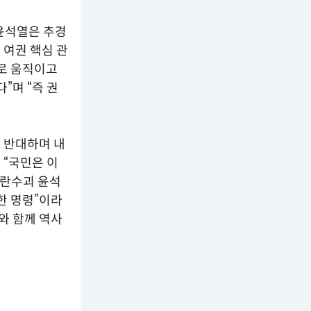
 윤석열은 추경
 여권 핵심 관
로 움직이고
”며 “즉 권
 반대하며 내
 “국민은 이
내란수괴 윤석
한 명령”이라
와 함께 역사