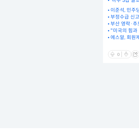
'하루 3갑 골
이준석, 민주
부정수급 신고
부산 영락·추
"미국의 힘과
에스알, 회원
0