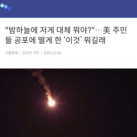
"밤하늘에 저게 대체 뭐야?"…美 주민
들 공포에 떨게 한 ‘이것’ 뭐길래
서울경제
|
김규빈 기자
|
2024.12.26