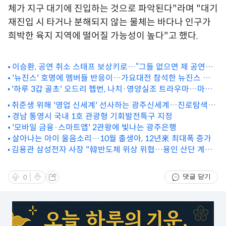
체가 지구 대기에 진입하는 것으로 파악된다"라며 "대기
재진입 시 타거나 분해되지 않는 물체는 바다나 인구가
희박한 육지 지역에 떨어질 가능성이 높다"고 했다.
이승환, 공연 취소 스태프 보상키로…“그들 없으면 제 공연도
없어”
'뉴진스' 호명에 멤버들 반응이…가요대전 참석한 뉴진스 대응
'하루 3갑 골초' 오드리 헵번, 나치·영양실조 트라우마…마지
은
막엔 '젤리 같은 체내'
취준생 위해 '영업 신세계' 선사하는 광주신세계…진로탐색·
경력형성 제공
경남 통영시 국내 1호 관광형 기회발전특구 지정
'모바일 금융·스마트앱' 2관왕에 빛나는 광주은행
살아나는 아이 울음소리…10월 출생아, 12년來 최대폭 증가
김용관 삼성전자 사장 "韓반도체 위상 위협…용인 산단 계획
대로 진행돼야"
댓글 닫기
0