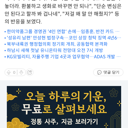
놓더라. 환불하고 생화로 바꾸면 안 되나", "단순 변심은
안 된다고 할까 봐 겁나네", "저걸 왜 말 안 해줬지?" 등
의 반응을 보였다.
한미약품그룹 경영권 '4인 연합' 손에…임종훈, 반전 카드 있
'성유리 남편' 안성현 법정구속…코인 상장 청탁 징역 4년6개
나
월
북부내륙권 행정협의회 정기회 개최, 공동협력 본격화
하남시 새해 첫날 유니온타워 전망대 오전 7시 개방
KG모빌리티, 자율주행 기업 4곳과 업무협약…ADAS 개발 협
력
댓글 닫기
0