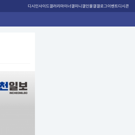
디시인사이드
갤러리
마이너갤
미니갤
인물갤
갤로그
이벤트
디시콘