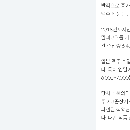
발적으로 증가하
맥주 위생 논
2018년까지만
밀려 3위를 기
간 수입량 6,
일본 맥주 수
다. 특히 연말
6,000~7,
당시 식품의약
주 제3공장에
파견된 식약관
다. 다만 식품