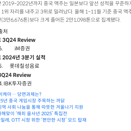
 2019~2022년까지 중국 맥주는 일본보다 앞선 성적을 꾸준하
1위 자리를 내주고 3위로 밀려났다. 올해 1~11월 기준 중국 맥
(3만6,676톤)보다 크게 줄어든 2만1,098톤으로 집계됐다.
출처
Q24 Review
6.
iM증권
2024년 3분기 실적
5.
롯데칠성음료
24 Review
4.
IBK투자증권
 이케아… 당면과제는?
025년 중국 게임시장 주목하는 까닭
포 지역 사회 나눔을 통해 따뜻한 겨울나기 지원
해맞이 ‘해피 을사년 2025’ 특집전
레, OTT 시청 위한 ‘편안한 시청’ 모드 탑재