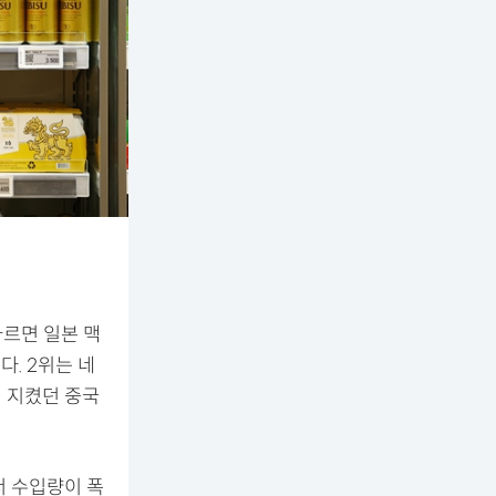
스
르면 일본 맥
다. 2위는 네
히 지켰던 중국
서 수입량이 폭