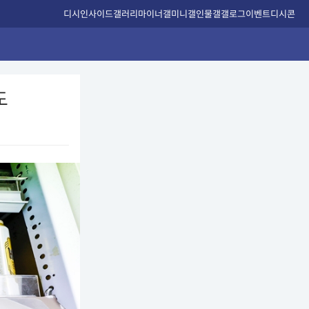
디시인사이드
갤러리
마이너갤
미니갤
인물갤
갤로그
이벤트
디시콘
도