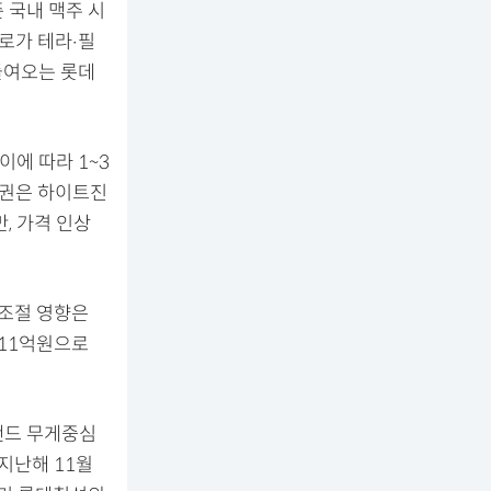
 국내 맥주 시
진로가 테라‧필
들여오는 롯데
에 따라 1~3
증권은 하이트진
, 가격 인상
 조절 영향은
211억원으로
랜드 무게중심
지난해 11월