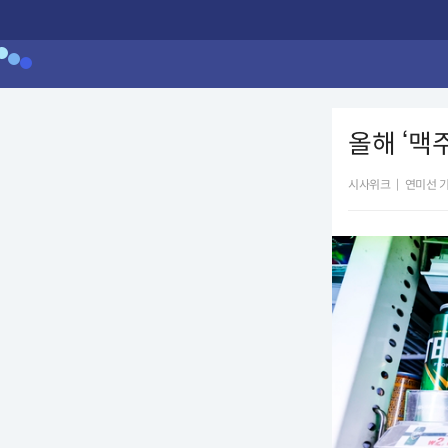
올해 ‘맥
시사위크
|
연미선 