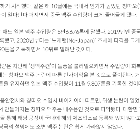
기 시작했다. 같은 해 10월에는 국내서 인기가 높았던 칭따오(TS
란이 일파만파 퍼지면서 중국 맥주 수입량이 크게 줄어들게 됐다.
 해도 일본 맥주 수입량은 8만6,676톤에 달했다. 2019년엔 
록했고, 2020년부터는 ‘노재팬(No-Japan)’ 추세에 타격을 크게
490톤을 기록하면서 10위로 밀려난 것이다.
입량은 지난해 ‘생맥주캔’이 돌풍을 불러일으키면서 수입량이 회
에는 칭따오 맥주 논란에 따른 반사이익을 본 것으로 풀이된다. 9
000톤을 유지하던 일본 맥주 수입량이 11월 9,807톤을 기록한 것이
품안전처와 칭따오 수입사 비어케이에 따르면, 위생 논란이 일었
서 만들어지는 칭따오 맥주는 내수용인 것으로 파악됐다. 대한민
을 통해 해당 공장이 국내에 해외 제조업소로 등록돼 있지 않다
 당국의 설명에도 소변 맥주 논란은 쉽게 가라앉지 않았다.