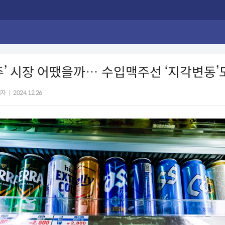
주’ 시장 어땠을까… 수입맥주선 ‘지각변동’
기자
|
2024.12.26