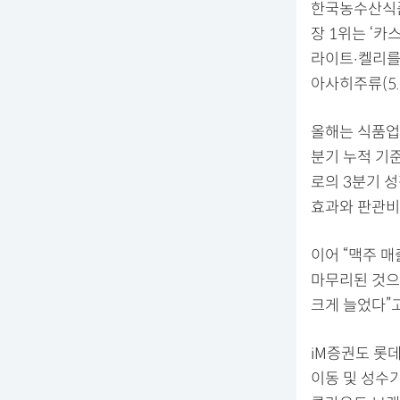
한국농수산식품
장 1위는 ‘카
라이트‧켈리를 
아사히주류(5.
올해는 식품업
분기 누적 기
로의 3분기 성
효과와 판관비
이어 “맥주 매
마무리된 것으
크게 늘었다”
iM증권도 롯
이동 및 성수