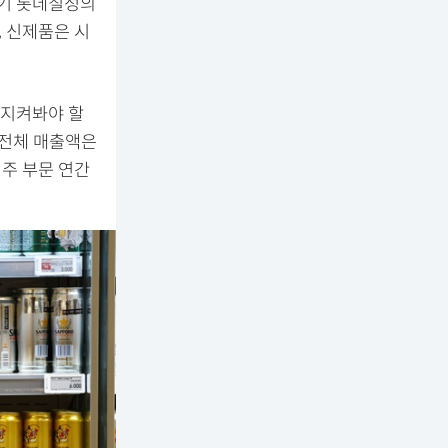
3분기 롯데칠성의
, 신제품은 시
 지켜봐야 할
 전체 매출액은
맥주 부문 연간