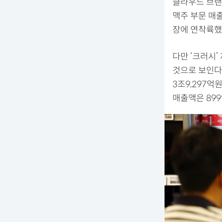
클라우드 브랜드
맥주 부문 매출
장에 연착륙했
다만 ‘크러시
것으로 보인다
3조9,297
매출액은 89