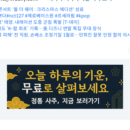
콘서트 '올 더 웨이 : 크리스마스 에디션' 성료
#nct127 #제로베이스원 #르세라핌 #kpop
' 태양, 내레이션 도중 군침 폭발 [T-데이]
도 ‘K-팝 최초’ 기록…美 디즈니 연말 특집 무대 장식
롱 피해' 전 직원, 손배소 조정기일 1월로…민희진 잘못 인정 합의 의