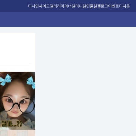
디시인사이드
갤러리
마이너갤
미니갤
인물갤
갤로그
이벤트
디시콘