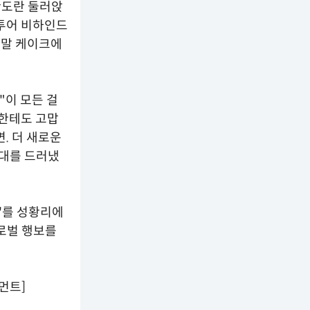
란도란 둘러앉
주투어 비하인드
연말 케이크에
"이 모든 걸
)한테도 고맙
. 더 새로운
기대를 드러냈
어'를 성황리에
글로벌 행보를
인먼트]