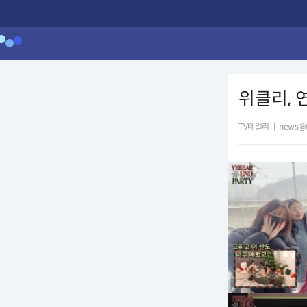
위클리, 
TV데일리
|
news@t