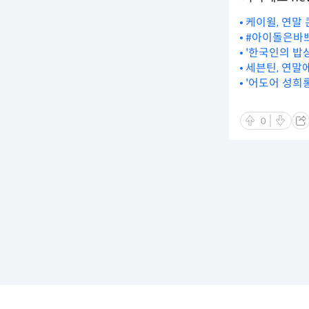
케이윌, 연말 
#아이돌은바쁘다
'한국인의 밥상
세븐틴, 연말에
'어도어 성희
0