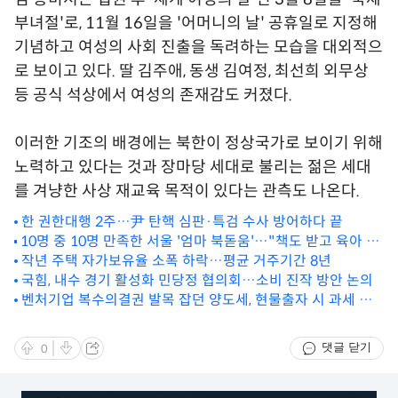
부녀절'로, 11월 16일을 '어머니의 날' 공휴일로 지정해
기념하고 여성의 사회 진출을 독려하는 모습을 대외적으
로 보이고 있다. 딸 김주애, 동생 김여정, 최선희 외무상
등 공식 석상에서 여성의 존재감도 커졌다.
이러한 기조의 배경에는 북한이 정상국가로 보이기 위해
노력하고 있다는 것과 장마당 세대로 불리는 젊은 세대
를 겨냥한 사상 재교육 목적이 있다는 관측도 나온다.
한 권한대행 2주…尹 탄핵 심판·특검 수사 방어하다 끝
10명 중 10명 만족한 서울 '엄마 북돋움'…"책도 받고 육아 공
부도 하고"
작년 주택 자가보유율 소폭 하락…평균 거주기간 8년
국힘, 내수 경기 활성화 민당정 협의회…소비 진작 방안 논의
벤처기업 복수의결권 발목 잡던 양도세, 현물출자 시 과세 이
연
댓글 닫기
0