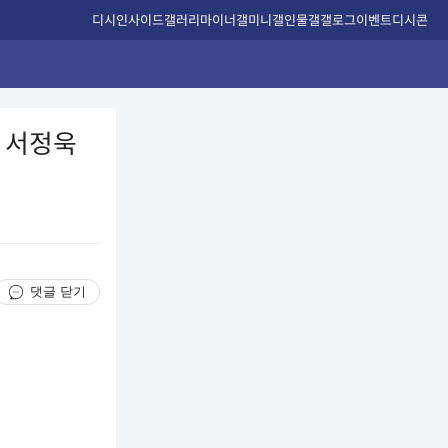
디시인사이드
갤러리
마이너갤
미니갤
인물갤
갤로그
이벤트
디시콘
ㅣ서정욱
댓글 닫기