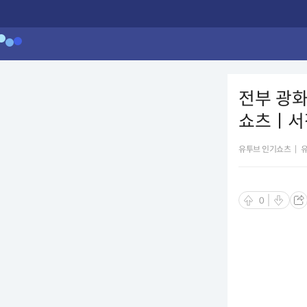
전부 광화
쇼츠ㅣ서
유투브 인기쇼츠
|
0