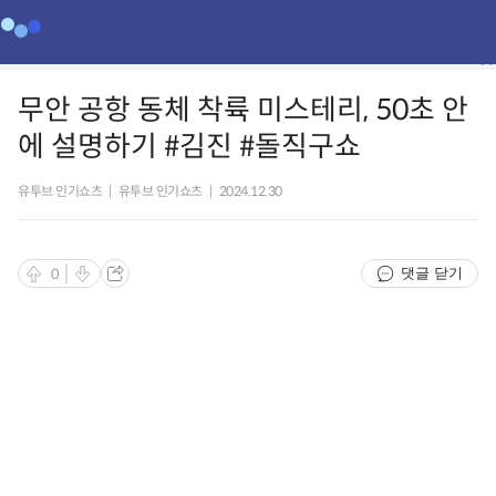
무안 공항 동체 착륙 미스테리, 50초 안
에 설명하기 #김진 #돌직구쇼
유투브 인기쇼츠
|
유투브 인기쇼츠
|
2024.12.30
댓글 닫기
0