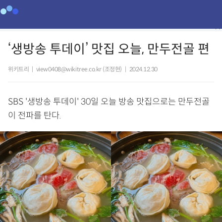
‘생방송 투데이’ 맛집 오늘, 만두전골 편
위키트리
|
view0408@wikitree.co.kr (조정현)
|
2024.12.30
SBS '생방송 투데이' 30일 오늘 방송 맛집으로는 만두전골
이 전파를 탄다.