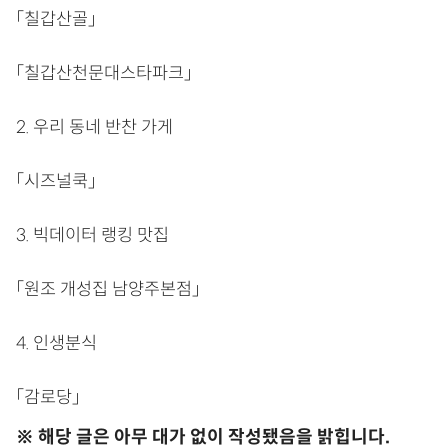
「칠갑산골」
「칠갑산천문대스타파크」
2. 우리 동네 반찬 가게
「시즈널쿡」
3. 빅데이터 랭킹 맛집
「원조 개성집 남양주본점」
4. 인생분식
「감로당」
※ 해당 글은 아무 대가 없이 작성됐음을 밝힙니다.