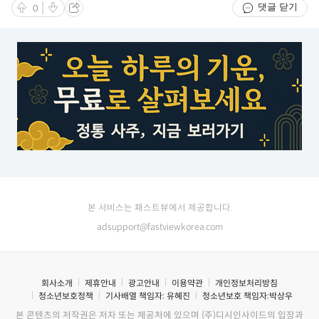
댓글 닫기
0
본 서비스는 패스트뷰에서 제공합니다.
adsupport@fastviewkorea.com
회사소개
제휴안내
광고안내
이용약관
개인정보처리방침
청소년보호정책
기사배열 책임자:
유혜진
청소년보호 책임자:
박상우
본 콘텐츠의 저작권은 저자 또는 제공처에 있으며 (주)디시인사이드의 입장과