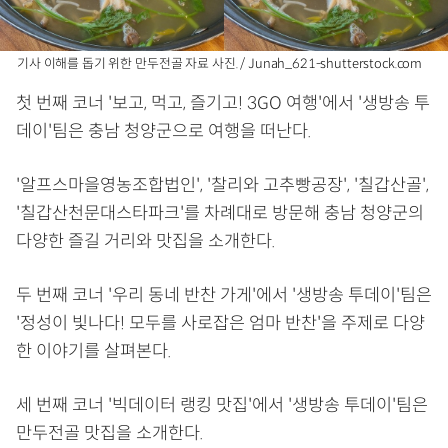
기사 이해를 돕기 위한 만두전골 자료 사진. / Junah_621-shutterstock.com
첫 번째 코너 '보고, 먹고, 즐기고! 3GO 여행'에서 '생방송 투
데이'팀은 충남 청양군으로 여행을 떠난다.
'알프스마을영농조합법인', '찰리와 고추빵공장', '칠갑산골',
'칠갑산천문대스타파크'를 차례대로 방문해 충남 청양군의
다양한 즐길 거리와 맛집을 소개한다.
두 번째 코너 '우리 동네 반찬 가게'에서 '생방송 투데이'팀은
'정성이 빛나다! 모두를 사로잡은 엄마 반찬'을 주제로 다양
한 이야기를 살펴본다.
세 번째 코너 '빅데이터 랭킹 맛집'에서 '생방송 투데이'팀은
만두전골 맛집을 소개한다.