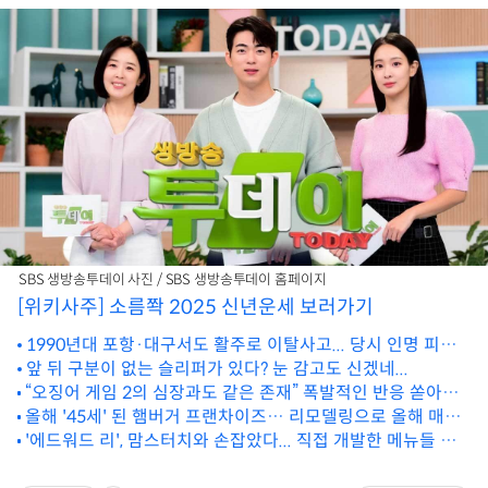
SBS 생방송투데이 사진 / SBS 생방송투데이 홈페이지
[위키사주] 소름쫙 2025 신년운세 보러가기
1990년대 포항·대구서도 활주로 이탈사고... 당시 인명 피해
는
앞 뒤 구분이 없는 슬리퍼가 있다? 눈 감고도 신겠네...
“오징어 게임 2의 심장과도 같은 존재” 폭발적인 반응 쏟아지
올해 '45세' 된 햄버거 프랜차이즈… 리모델링으로 올해 매출
는 한국 배우
'두자릿 수' 증가했다
'에드워드 리', 맘스터치와 손잡았다... 직접 개발한 메뉴들 내
년 공개 #Shorts