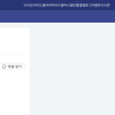
디시인사이드
갤러리
마이너갤
미니갤
인물갤
갤로그
이벤트
디시콘
댓글 닫기