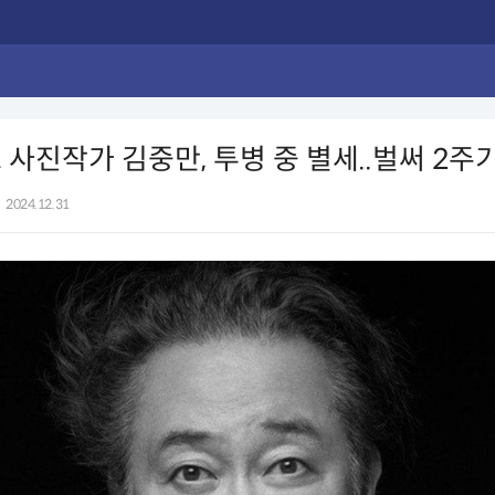
 사진작가 김중만, 투병 중 별세..벌써 2주
2024.12.31