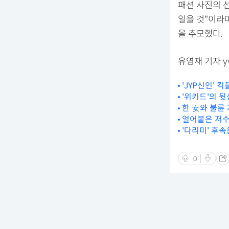
패션 사진의 
일을 것"이라
을 추모했다.
유영재 기자 yyj
'JYP신인' 
'위키드'의 뒷심
한 女와 불륜 
얼어붙은 저수
'다리미' 후속
0