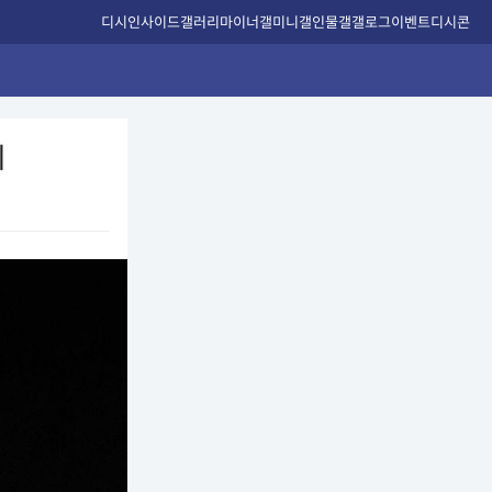
디시인사이드
갤러리
마이너갤
미니갤
인물갤
갤로그
이벤트
디시콘
기