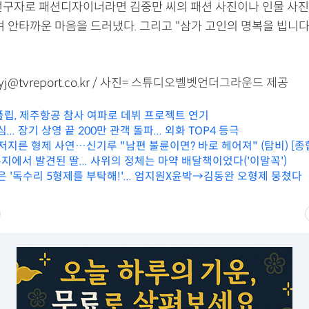
선구자로 패션디자이너라면 김중만 씨의 패션 사진이나 인물 사진
며 안타까운 마음을 드러냈다. 그리고 "삼가 고인의 명복을 빕니
@tvreport.co.kr / 사진=
스튜디오벨벳언더그라운드 제공
킥플립, 제주항공 참사 여파로 데뷔 프로젝트 연기
... 장기 상영 끝 200만 관객 돌파... 외화 TOP4 등극
저지른 형제 사연…신기루 "남편 불륜이면? 바로 헤어져" (탐비) [종
지에서 발견된 딸... 사위의 정체는 마약 배달책이었다('이말꼭')
은 '독수리 5형제를 부탁해!'... 엄지원X윤박→김동완 오형제 뭉쳤다