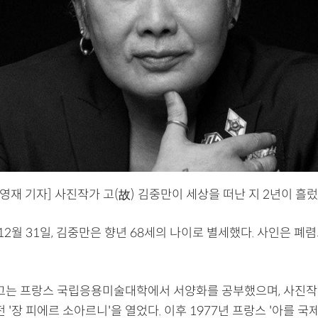
영재 기자] 사진작가 고(故) 김중만이 세상을 떠난 지 2년이 흘렀
 12월 31일, 김중만은 향년 68세의 나이로 별세했다. 사인은 폐
 그는 프랑스 국립응용미술대학에서 서양화를 공부했으며, 사진
전 '장 피에르 소아르니'을 열었다. 이후 1977년 프랑스 '아를 국