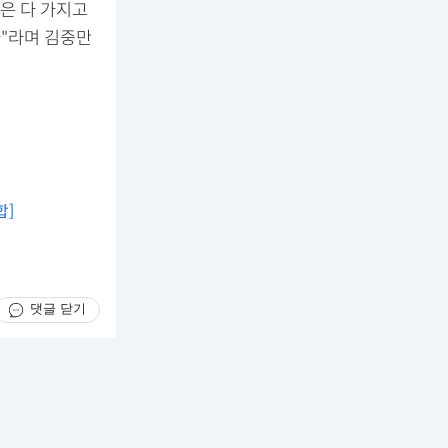
은 다 가지고
다"라며 김중만
합]
댓글 닫기