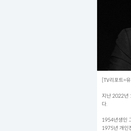
[TV리포트=유
지난 2022년
다.
1954년생인
1975년 개인