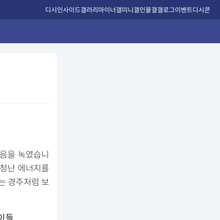
디시인사이드
갤러리
마이너갤
미니갤
인물갤
갤로그
이벤트
디시콘
마음을 녹였습니
엄청난 에너지를
는 경주처럼 보