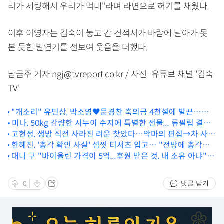
리가 세팅해서 우리가 먹네"라며 라면으로 허기를 채웠다.
이후 이영자는 김숙이 놓고 간 견적서가 바람에 날아가 못
본 듯한 발연기를 선보여 웃음을 더했다.
남금주 기자 ngj@tvreport.co.kr / 사진=유튜브 채널 '김숙
TV'
"개소리" 유민상, 박소영♥문경찬 축의금 4천설에 발끈…오
나미 오열 ('동상이몽2')
미나, 50kg 감량한 시누이 수지에 특별한 선물... 류필립 결혼
고현정, 생방 직전 사라진 려운 찾았다…악마의 편집→차 사건
잘했다
에 '위기' (나미브) [종합]
한혜진, '총각 확인 사살' 섬찟 티셔츠 입고… "전방에 총각이
대니 구 "바이올린 가격이 5억...후원 받은 것, 내 소유 아냐"
있다" ('한혜진')
(세차JANG) [종합]
댓글 닫기
0