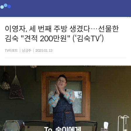
이영자, 세 번째 주방 생겼다…선물한
김숙 "견적 200만원" (‘김숙TV’)
TV리포트
|
남금주
|
2025.01.13