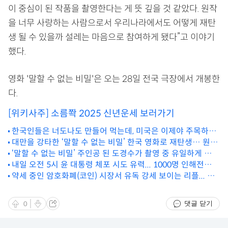
이 중심이 된 작품을 촬영한다는 게 뜻 깊을 것 같았다. 원작
을 너무 사랑하는 사람으로서 우리나라에서도 어떻게 재탄
생 될 수 있을까 설레는 마음으로 참여하게 됐다”고 이야기
했다.
영화 '말할 수 없는 비밀'은 오는 28일 전국 극장에서 개봉한
다.
[위키사주] 소름쫙 2025 신년운세 보러가기
한국인들은 너도나도 만들어 먹는데, 미국은 이제야 주목하기
대만을 강타한 ‘말할 수 없는 비밀’ 한국 영화로 재탄생… 원작
시작한 '식재료'
과 같지만 다르다 [종합]
‘말할 수 없는 비밀’ 주인공 된 도경수가 촬영 중 유일하게 걱정
한 부분 [위키현장]
내일 오전 5시 윤 대통령 체포 시도 유력... 1000명 인해전술로
약세 중인 암호화폐(코인) 시장서 유독 강세 보이는 리플... 전
관저 뚫는다
문가 제시 목표가는?
댓글 닫기
0