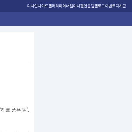
디시인사이드
갤러리
마이너갤
미니갤
인물갤
갤로그
이벤트
디시콘
해를 품은 달’,