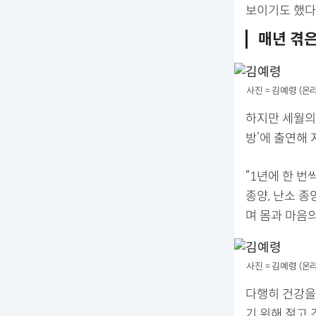
보이기도 했다
매년 겪
사진 = 김예령 (온
하지만 세월의 
방’에 출연해 
“1년에 한 번
종양, 난소 종
며 몸과 마음의
사진 = 김예령 (온
다행히 건강을
기 위해 젊고