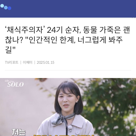
‘채식주의자’ 24기 순자, 동물 가죽은 괜
찮나? "인간적인 한계, 너그럽게 봐주
길"
TV리포트
|
이혜미
|
2025.01.15