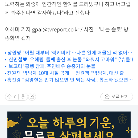
노력하는 와중에 인간적인 한계를 드러냈구나 하고 너그럽
게 봐주신다면 감사하겠다"라고 전했다.
이혜미 기자 gpai@tvreport.co.kr / 사진 = '나는 솔로' 방
송화면 캡처
장원영 "어릴 때부터 '럭키비키'…나쁜 일에 매몰된 적 없어"
('유퀴즈')
'신민철♥' 우혜림, 둘째 출산 후 눈물 "와줘서 고마워" ('슈돌')
'보고타' 흥행 참패, 주연배우 송중기의 눈물
전원책-박범계 10대 시절 공개… 전원책 "박범계, 대선 출마
홍진경 "김영철은 인기 많으면 안 되는 사람.. 톱스타 됐으면
하시라" 덕담 ('썰전')
내게 침 뱉었을 것"('르크크')
댓글 닫기
0