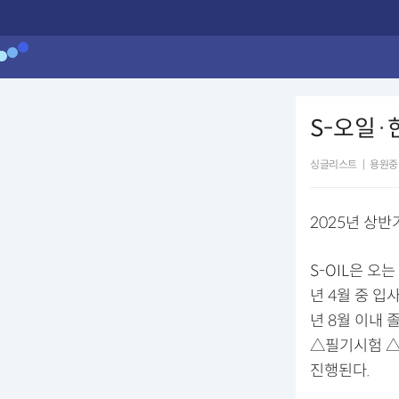
S-오일
싱글리스트
|
용원중
2025년 상반
S-OIL은 오
년 4월 중 입
년 8월 이내 
△필기시험 △
진행된다.