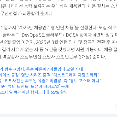
 커뮤니케이션 능력 보유자는 우대하여 채용한다. 채용 절차는 △
무진면접 △최종합격 순이다.
2일까지 ‘2025년 채용연계형 인턴 채용’을 진행한다. 모집 직
 클라우드·DevOps SE, 클라우드/IDC SA 등이다. 4년제 정규
5년 2월 졸업 예정자, 2025년 3월 인턴 입사 및 정규직 전환 후 
 결격 사유가 없는 자 등 요건을 갖췄다면 지원 가능하다. 채용 
 역량검사 △실무면접 △입사 △인턴근무(3개월) 순이다.
4기 광수→영자, 옥순 때문에? 과몰입에 오열 사태
스페이스 공감’ 명반 시리즈 출격 “디스코그래피 자랑스러워”
 뽀뽀 사진은 의도된 유출? ‘흑염룡’ 측 “홍보 포스터 아냐”
25년 뷰티 트렌드 ‘드뮤어 메이크업’ 공개
스타일 큐레이션 행사...최대 65% 할인