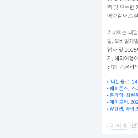
력 및 우수한
역량검사 △실
가비아는 내달 
발, 모바일개발,
업자 및 202
자, 해외여행에
전형 △온라인
‘나는솔로’ 2
페퍼톤스, ‘
문가영·최현욱,
에이블리, 20
W컨셉, 라이프
0