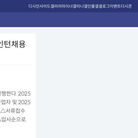
디시인사이드
갤러리
마이너갤
미니갤
인물갤
갤로그
이벤트
디시콘
·인턴채용
행한다. 2025
업자 및 2025
는 △서류접수
 △입사순으로