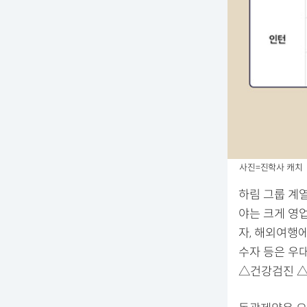
사진=진학사 캐치
하림 그룹 계열
야는 크게 영업
자, 해외여행에
수자 등은 우
△건강검진 △