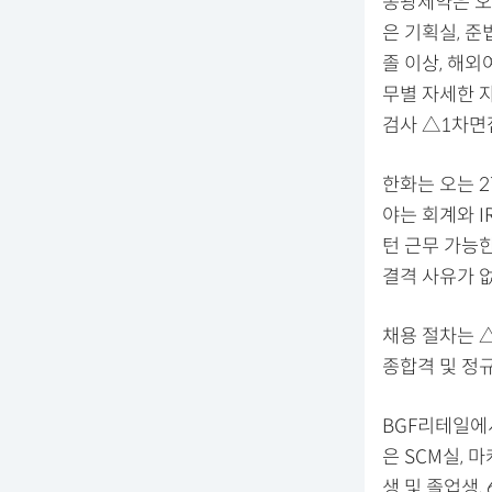
동광제약은 오는
은 기획실, 준
졸 이상, 해외
무별 자세한 
검사 △1차면
한화는 오는 2
야는 회계와 I
턴 근무 가능한
결격 사유가 
채용 절차는 
종합격 및 정규
BGF리테일에서
은 SCM실, 
생 및 졸업생,