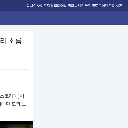
디시인사이드
갤러리
마이너갤
미니갤
인물갤
갤로그
이벤트
디시콘
리 소름
코퍼스코리아)에
헤매던 도망 노