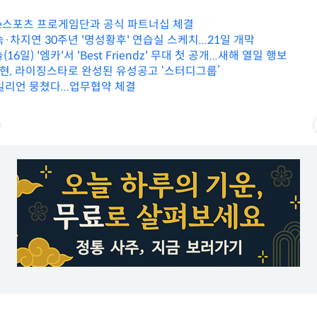
 e스포츠 프로게임단과 공식 파트너십 체결
차지연 30주년 '명성황후' 연습실 스케치...21일 개막
16일) '엠카'서 'Best Friendz' 무대 첫 공개...새해 열일 행보
, 라이징스타로 완성된 유성공고 ‘스터디그룹’
리언 뭉쳤다...업무협약 체결