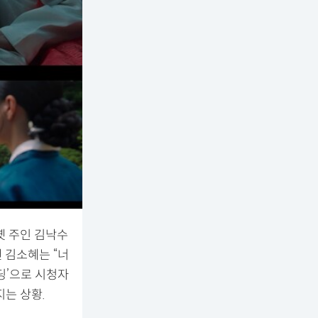
옛 주인 김낙수
 김소혜는 “너
딩’으로 시청자
는 상황.