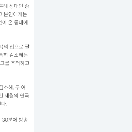
혼례 상대인 송
고 본인에게는
것이 온 동네에
)의 첩으로 팔
 특히 김소혜는
 그를 추적하고
소혜, 두 여
긴 세월의 연극
다.
 30분에 방송