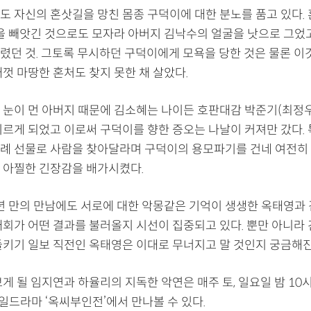
도 자신의 혼삿길을 망친 몸종 구덕이에 대한 분노를 품고 있다. 
을 빼앗긴 것으로도 모자라 아버지 김낙수의 얼굴을 낫으로 그었
렸던 것. 그토록 무시하던 구덕이에게 모욕을 당한 것은 물론 이
껏 마땅한 혼처도 찾지 못한 채 살았다.
 눈이 먼 아버지 때문에 김소혜는 나이든 호판대감 박준기(최정우
치르게 되었고 이로써 구덕이를 향한 증오는 나날이 커져만 갔다.
례 선물로 사람을 찾아달라며 구덕이의 용모파기를 건네 여전히
 아찔한 긴장감을 배가시켰다.
년 만의 만남에도 서로에 대한 악몽같은 기억이 생생한 옥태영과 김
재회가 어떤 결과를 불러올지 시선이 집중되고 있다. 뿐만 아니라 
들키기 일보 직전인 옥태영은 이대로 무너지고 말 것인지 궁금해진
게 될 임지연과 하율리의 지독한 악연은 매주 토, 일요일 밤 10시
토일드라마 ‘옥씨부인전’에서 만나볼 수 있다.