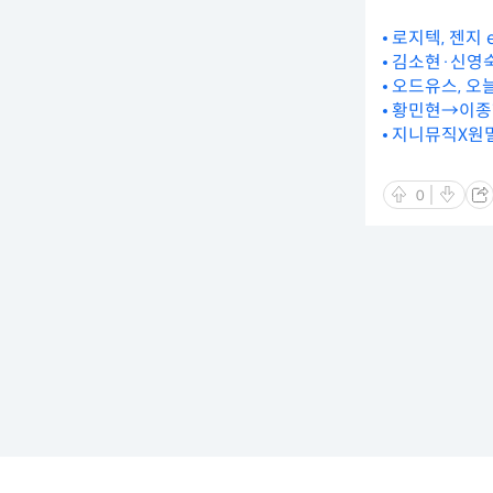
로지텍, 젠지
김소현·신영숙·
오드유스, 오늘(
황민현→이종현
지니뮤직X원밀
0