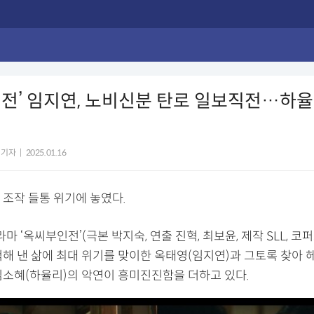
전’ 임지연, 노비신분 탄로 일보직전…하율
 기자
|
2025.01.16
 조작 들통 위기에 놓였다.
라마 ‘옥씨부인전’(극본 박지숙, 연출 진혁, 최보윤, 제작 SLL, 
척해 낸 삶에 최대 위기를 맞이한 옥태영(임지연)과 그토록 찾아 
김소혜(하율리)의 악연이 흥미진진함을 더하고 있다.