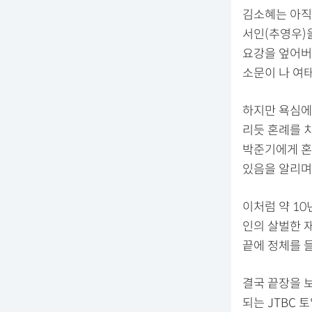
김소혜는 아직
서인(추영우)
요강을 엎어버
소문이 나 여태
하지만 욕심에
리듯 혼례를 
박준기에게 혼
있음을 알리며
이처럼 약 10
인의 살벌한 
끝에 정체를 
결국 끝장을 보
되는 JTBC 