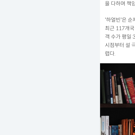
을 다하며 책
'하얼빈'은 
최근 117개
객 수가 평일
시점부터 설 
렵다.