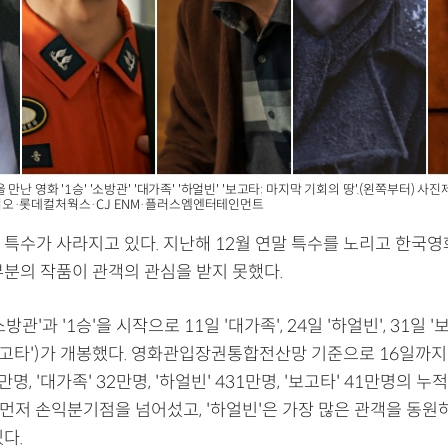
 만난 영화 '1승' '소방관' '대가족' '하얼빈' '보고타: 마지막 기회의 땅'.(왼쪽부터)
오·롯데컬처웍스·CJ ENM·플러스엠엔터테인먼트
 특수가 사라지고 있다. 지난해 12월 연말 특수를 노리고 한국영
부분의 작품이 관객의 관심을 받지 못했다.
소방관'과 '1승'을 시작으로 11일 '대가족', 24일 '하얼빈', 31일 
보고타')가 개봉했다. 영화관입장권통합전산망 기준으로 16일까지 '
32만명, '대가족' 32만명, '하얼빈' 431만명, '보고타' 41만명의
이 먼저 손익분기점을 넘어섰고, '하얼빈'은 가장 많은 관객을 동원
있다.