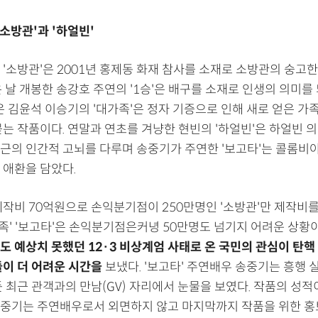
'소방관'과 '하얼빈'
'소방관'은 2001년 홍제동 화재 참사를 소재로 소방관의 숭고
 날 개봉한 송강호 주연의 '1승'은 배구를 소재로 인생의 의미를
은 김윤석 이승기의 '대가족'은 정자 기증으로 인해 새로 얻은 가
묻는 작품이다. 연말과 연초를 겨냥한 현빈의 '하얼빈'은 하얼빈 
근의 인간적 고뇌를 다루며 송중기가 주연한 '보고타'는 콜롬비
 애환을 담았다.
제작비 70억원으로 손익분기점이 250만명인 '소방관'만 제작비
'대가족' '보고타'은 손익분기점은커녕 50만명도 넘기지 어려운 상황
도 예상치 못했던 12·3 비상계엄 사태로 온 국민의 관심이 탄핵
들이 더 어려운 시간을
보냈다. '보고타' 주연배우 송중기는 흥행 
 최근 관객과의 만남(GV) 자리에서 눈물을 보였다. 작품의 성적
중기는 주연배우로서 외면하지 않고 마지막까지 작품을 위한 홍