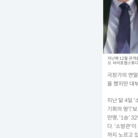
지난해 12월 관객을
오·바이포엠스튜디
극장가의 연말
을 했지만 대
지난 달 4일 '
기회의 땅'('
만명, '1승' 
다. '소방관'
까지 노르고 