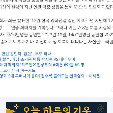
최선의 길임이 지난 연말 극장 상황을 통해 또 한 번 입증되고 있다
 최근 발표한 '12월 한국 영화산업 결산'에 따르면 지난해 1
명으로 연중 최대치를 기록했다. 그러나 이는 7~8월 여름 시장의
, 1600만명을 동원한 2023년 12월, 1400만명을 동원한 202
년 중에서도 최저치다. 여전히 시장 회복이 더디다는 사실을 드러낸
연인 김민희 '임신'...부모 되나
 볼까, 가장 뜨거운 이름 박지현 VS 데미 무어
과 제작까지 '히트맨2' 권상우의 #액션 #아들 #희망
, '트리거'의 히든카드
한국영화 5대 투배사에 묻다] 갈수록 줄어드는 한국영화…대책은