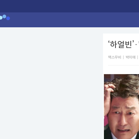
‘하얼빈’
맥스무비
|
박미애
|