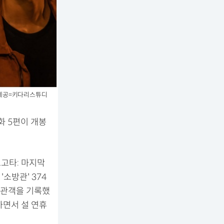
 사진제공=키다리스튜디
화 5편이 개봉
'보고타: 마지막
소방관' 374
 누적관객을 기록했
하면서 설 연휴