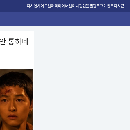
디시인사이드
갤러리
마이너갤
미니갤
인물갤
갤로그
이벤트
디시콘
 안 통하네