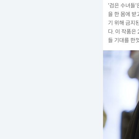
'검은 수녀들
을 한 몸에 받
기 위해 금지된
다. 이 작품은
들 기대를 한껏