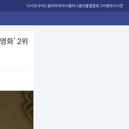
디시인사이드
갤러리
마이너갤
미니갤
인물갤
갤로그
이벤트
디시콘
영화’ 2위