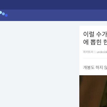
이럴 수가
에 뽑힌 
위키트리
|
undecid
개봉도 하지 