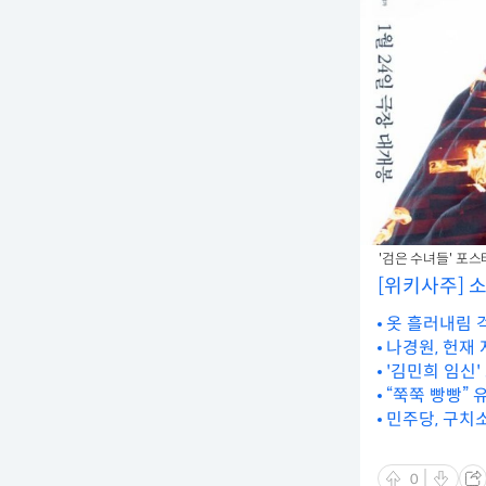
'검은 수녀들' 포스터
[위키사주] 
옷 흘러내림 
나경원, 헌재
'김민희 임신'
“쭉쭉 빵빵” 
민주당, 구치소
0