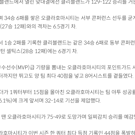
블랜드에서 열린 맞대결에선 클리블랜드가 129-122 승리를 거둔
며 34승 6패를 쌓은 오클라호마시티는 서부 콘퍼런스 선두를 굳게
27승 12패)와의 격차는 6.5경기 차.
 1승 2패를 기록한 클리블랜드는 같은 34승 6패로 동부 콘퍼런
스턴 셀틱스(28승 12패)에는 6경기 차.
우수선수(MVP)급 기량을 뽐내는 오클라호마시티의 포인트가드 
터까지만 뛰고도 양 팀 최다 40점을 넣고 8어시스트를 곁들였다.
가 1쿼터부터 15점을 몰아친 오클라호마시티는 팀 야투 성공률이
.1%)에 크게 앞서며 32-14로 기선을 제압했다.
 땐 오클라호마시티가 75-49로 도망가며 일찌감치 승리를 예감
호마시티가 이번 시즌 한 쿼터 최다 득점 기록인 44점을 폭발하며