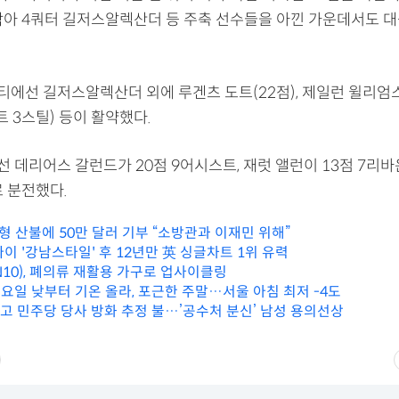
박아 4쿼터 길저스알렉산더 등 주축 선수들을 아낀 가운데서도 
에선 길저스알렉산더 외에 루겐츠 도트(22점), 제일런 윌리엄스
 3스틸) 등이 활약했다.
데리어스 갈런드가 20점 9어시스트, 재럿 앨런이 13점 7리바운
 분전했다.
대형 산불에 50만 달러 기부 “소방관과 이재민 위해”
, 싸이 '강남스타일' 후 12년만 英 싱글차트 1위 유력
N10), 폐의류 재활용 가구로 업사이클링
토요일 낮부터 기온 올라, 포근한 주말…서울 아침 최저 -4도
두고 민주당 당사 방화 추정 불…’공수처 분신’ 남성 용의선상