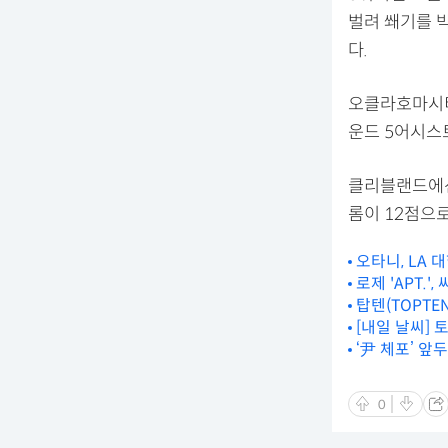
벌려 쐐기를 
다.
오클라호마시티
운드 5어시스트
클리블랜드에선 
롬이 12점으로
오타니, LA 
로제 'APT.'
탑텐(TOPTE
[내일 날씨] 
‘尹 체포’ 앞
0