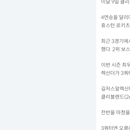
이달 9일 클리
4연승을 달리
휴스턴 로키츠(
최근 3경기에서
했다. 2위 보
이번 시즌 최
렉산더가 3쿼
길저스알렉산더
클리블랜드(26
전반을 마쳤을
3쿼터엔 오클라