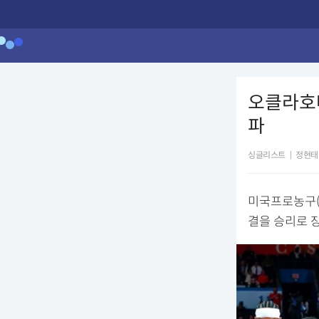
오클라호마
파
싱글리스트
|
정현태
미국프로농구(
결을 승리로 