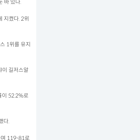
 바 있다.
 지켰다. 2위
스 1위를 유지
샤이 길저스알
 52.2%로
했다.
 119-81로