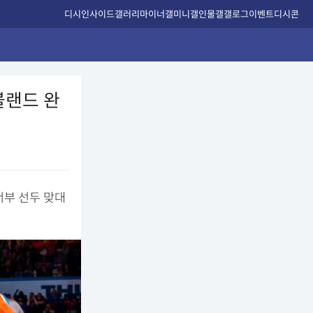
디시인사이드
갤러리
마이너갤
미니갤
인물갤
갤로그
이벤트
디시콘
블랜드 완
서부 선두 맞대