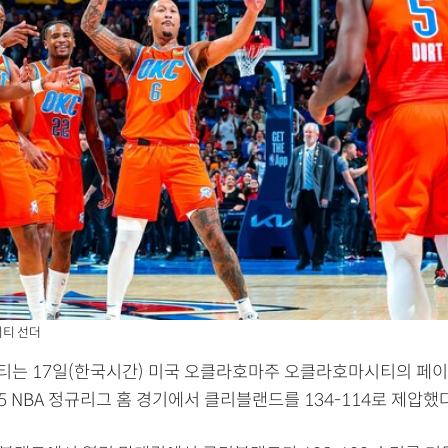
티 선더
는 17일(한국시간) 미국 오클라호마주 오클라호마시티의 페
025 NBA 정규리그 홈 경기에서 클리블랜드를 134-114로 제압했다