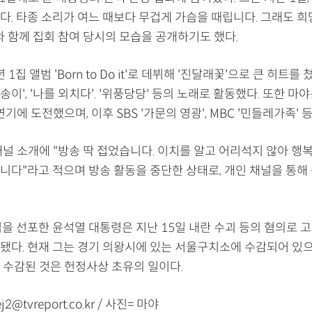
다. 타종 소리가 여느 때보다 무겁게 가슴을 때립니다. 그래도 희
와 함께 집회 참여 당시의 모습을 공개하기도 했다.
 1집 앨범 'Born to Do it'로 데뷔해 '진달래꽃'으로 큰 히트를
 송이', '나를 외치다'. '위풍당당' 등의 노래로 활동했다. 또한 마야
연기에 도전했으며, 이후 SBS '가문의 영광', MBC '민들레가족' 
채널 소개에 "방송 딱 접었습니다. 이치를 알고 어리석지 않아 행
니다"라고 적으며 방송 활동을 중단한 상태로, 개인 채널을 통해
엄을 선포한 윤석열 대통령은 지난 15일 내란 수괴 등의 혐의로
됐다. 현재 그는 경기 의왕시에 있는 서울구치소에 수감되어 있으
 수감된 것은 헌정사상 초유의 일이다.
2@tvreport.co.kr / 사진= 마야