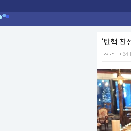
‘탄핵 찬
TV리포트
|
조은지
|