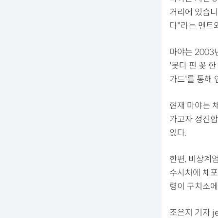
거리에 있습니
다"라는 멘트
마야는 2003년
'못다 핀 꽃 한
가드'를 통해 
현재 마야는 
가고자 정진합
있다.
한편, 비상계
수사처에 체포
령이 구치소에
조은지 기자 jej