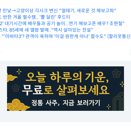
상 민낯→고양이상 긱시크 변신 "얼태기, 새로운 것 해보고파"
반한 겨울 필수템...'뿔 달린' 후드티
2' 대기시간에 배우들과 공기 놀이...연기 해보고픈 배우? 조현철"
스타, 85세에 새 앨범 발매.."역시 살아있는 전설"
"'아바타3'? 관객이 욕하며 '이걸 원한게 아냐' 할수도" [할리웃통신