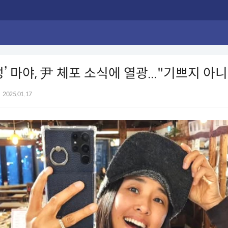
성’ 마야, 尹 체포 소식에 열광..."기쁘지 아
2025.01.17