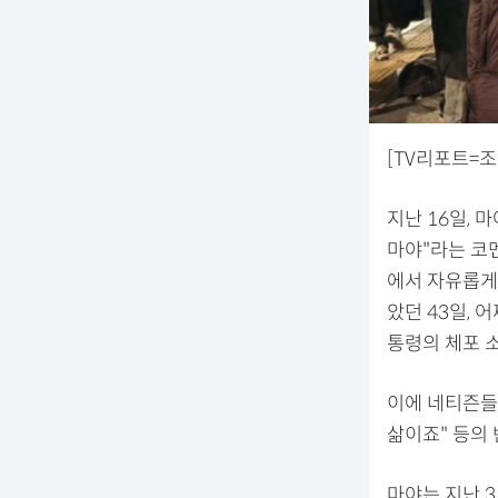
[TV리포트=
지난 16일, 
마야"라는 코멘
에서 자유롭게 
았던 43일, 
통령의 체포 
이에 네티즌들은
삶이죠" 등의 
마야는 지난 3