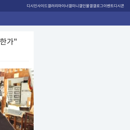
디시인사이드
갤러리
마이너갤
미니갤
인물갤
갤로그
이벤트
디시콘
니한가"