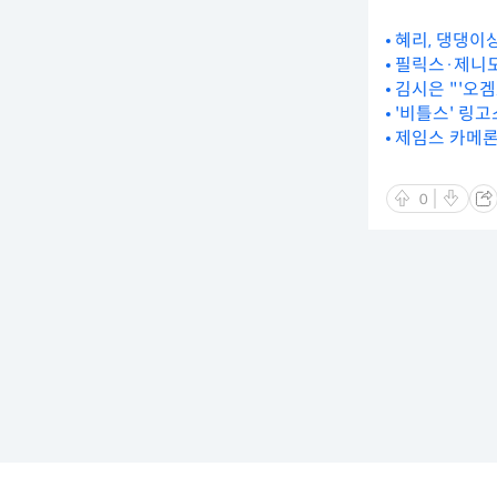
혜리, 댕댕이
필릭스·제니도 
김시은 "'오겜
'비틀스' 링고
제임스 카메론 
0