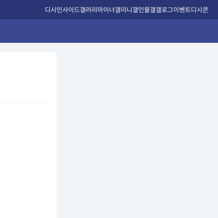
디시인사이드
갤러리
마이너갤
미니갤
인물갤
갤로그
이벤트
디시콘