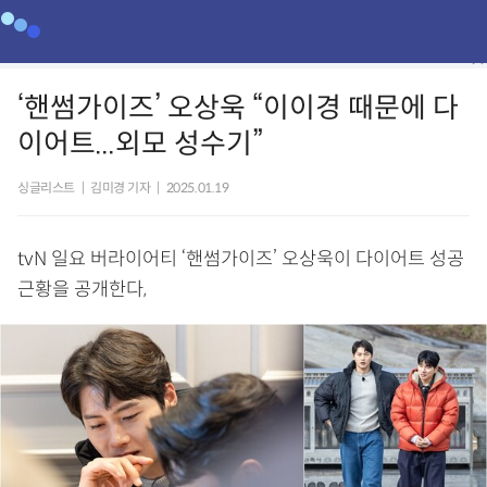
‘핸썸가이즈’ 오상욱 “이이경 때문에 다
이어트...외모 성수기”
싱글리스트
|
김미경 기자
|
2025.01.19
tvN 일요 버라이어티 ‘핸썸가이즈’ 오상욱이 다이어트 성공
근황을 공개한다,