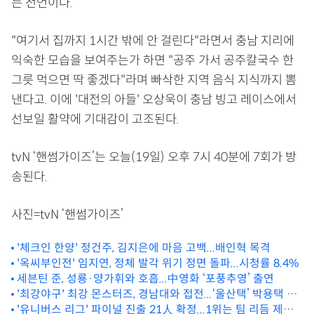
는 전언이다.
"여기서 집까지 1시간 밖에 안 걸린다"라면서 충남 지리에
익숙한 모습을 보여주는가 하면 "공주 가서 공주칼국수 한
그릇 먹으면 딱 좋겠다"라며 빠삭한 지역 음식 지식까지 뽐
낸다고. 이에 '대전의 아들' 오상욱이 충남 빙고 레이스에서
선보일 활약에 기대감이 고조된다.
tvN ‘핸썸가이즈’는 오늘(19일) 오후 7시 40분에 7회가 방
송된다.
사진=tvN ‘핸썸가이즈’
'체크인 한양' 정건주, 김지은에 마음 고백...배인혁 목격
'옥씨부인전' 임지연, 정체 발각 위기 정면 돌파...시청률 8.4%
세븐틴 준, 성룡·양가휘와 호흡...中영화 ‘포풍추영’ 출연
'최강야구' 최강 몬스터즈, 경남대와 접전...‘울산택’ 박용택 분
통?
'유니버스 리그' 파이널 진출 21人 확정...1위는 팀 리듬 제이