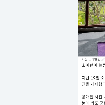
사진: 소이현 인스
소이현이 늘씬
지난 19일 소
진을 게재했다
공개된 사진 
눈에 봐도 군