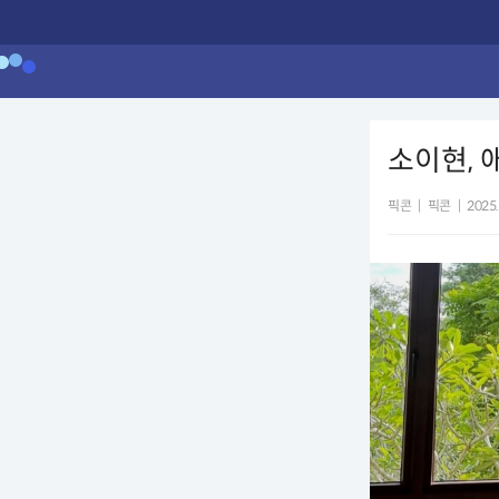
소이현,
픽콘
|
픽콘
|
2025.