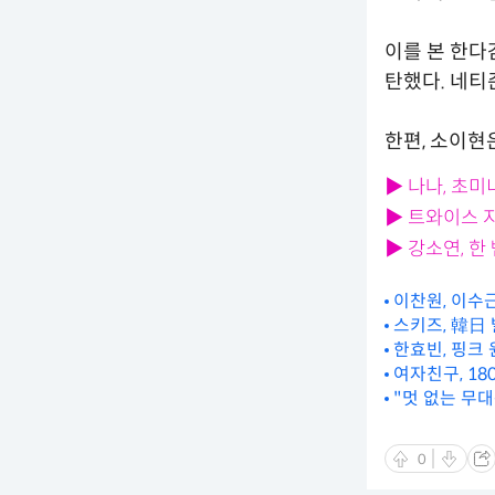
이를 본 한다
탄했다. 네티
한편, 소이현은
▶ 나나, 초미
▶ 트와이스 
▶ 강소연, 
이찬원, 이수
스키즈, 韓日
한효빈, 핑크
여자친구, 1
"멋 없는 무대
0