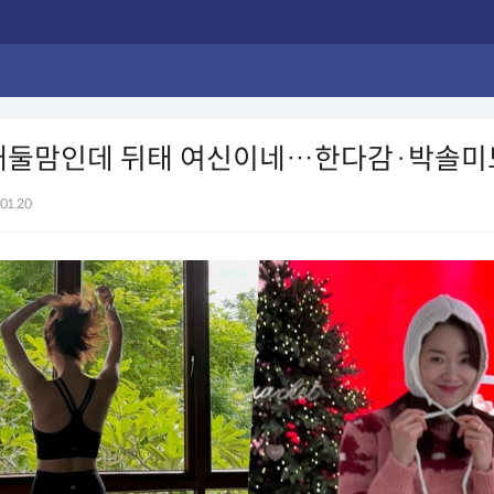
 애둘맘인데 뒤태 여신이네…한다감·박솔미
01.20