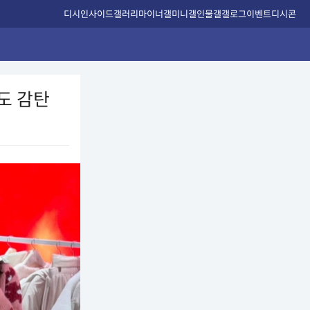
디시인사이드
갤러리
마이너갤
미니갤
인물갤
갤로그
이벤트
디시콘
도 감탄