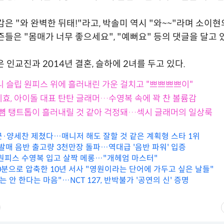
감은 "와 완벽한 뒤태!"라고, 박솔미 역시 "와~~"라며 소이현
즌들은 "몸매가 너무 좋으세요", "예뻐요" 등의 댓글을 달고 
 인교진과 2014년 결혼, 슬하에 2녀를 두고 있다.
니 슬립 원피스 위에 흘러내린 가운 걸치고 "쁘쁘쁘쁘이"
지효, 아이돌 대표 탄탄 글래머…수영복 속에 꽉 찬 볼륨감
한 뼘 탱트톱이 흘러내릴 것 같아 걱정돼…섹시 글래머의 일상룩
근·양세찬 제쳤다…매니저 해도 잘할 것 같은 계획형 스타 1위
 발매 음반 출고량 3천만장 돌파…역대급 '음반 파워' 입증
 원피스 수영복 입고 살짝 메롱…"개헤엄 마스터"
80분으로 압축한 10년 서사 "영원이라는 단어에 가두고 싶은 날들"
는 안 한다는 마음"…NCT 127, 반박불가 '공연의 신' 증명