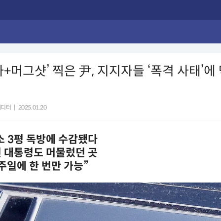
사+머그샷’ 찍은 尹, 지지자들 ‘폭격 사태’에
에디터
|
2025.01.20
소 3평 독방에 수감됐다
전 대통령도 머물렀던 곳
주일에 한 번만 가능”