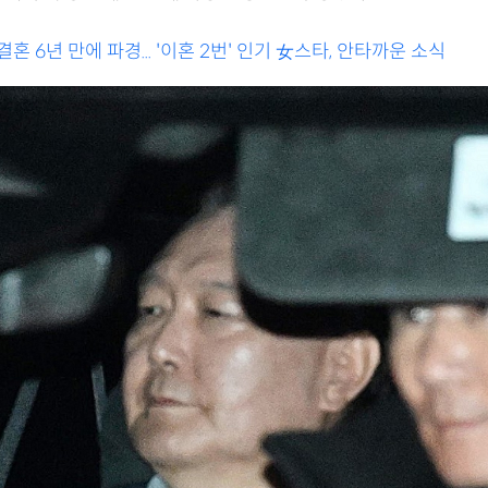
결혼 6년 만에 파경... '이혼 2번' 인기 女스타, 안타까운 소식