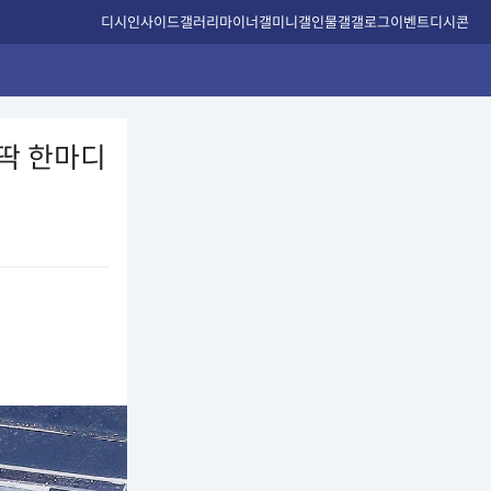
디시인사이드
갤러리
마이너갤
미니갤
인물갤
갤로그
이벤트
디시콘
 딱 한마디