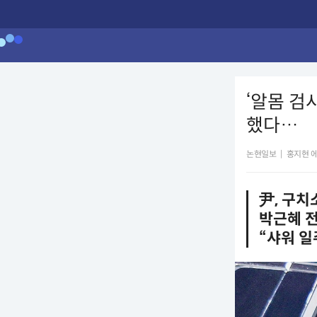
‘알몸 검
했다…
논현일보
|
홍지현 
尹, 구치
박근혜 
“샤워 일