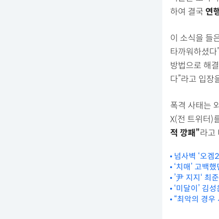
하여 결국
연
이 소식을 들
타까워하셨다”
방법으로 해결
다”라고 입장을
폭격 사태는 외
X(전 트위터)
적 깡패”
라고 
넘사벽 ‘오겜
‘치매’ 고백했
’尹 지지‘ 최
‘미달이’ 김성
“최악의 경우 