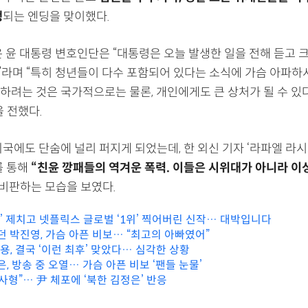
행
되는 엔딩을 맞이했다.
은 윤 대통령 변호인단은 “대통령은 오늘 발생한 일을 전해 듣고 
라며 “특히 청년들이 다수 포함되어 있다는 소식에 가슴 아파하
하려는 것은 국가적으로는 물론, 개인에게도 큰 상처가 될 수 있
 전했다.
국에도 단숨에 널리 퍼지게 되었는데, 한 외신 기자 ‘라파엘 라시
를 통해
“친윤 깡패들의 역겨운 폭력. 이들은 시위대가 아니라 이
비판하는 모습을 보였다.
2’ 제치고 넷플릭스 글로벌 ‘1위’ 찍어버린 신작… 대박입니다
던 박진영, 가슴 아픈 비보… “최고의 아빠였어”
준용, 결국 ‘이런 최후’ 맞았다… 심각한 상황
은, 방송 중 오열… 가슴 아픈 비보 ‘팬들 눈물’
사형”… 尹 체포에 ‘북한 김정은’ 반응