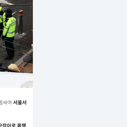
 휩싸여
서울서
구잡이로 폭행