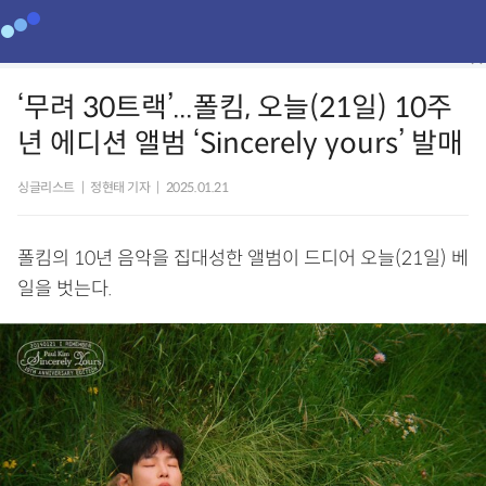
‘무려 30트랙’...폴킴, 오늘(21일) 10주
년 에디션 앨범 ‘Sincerely yours’ 발매
싱글리스트
|
정현태 기자
|
2025.01.21
폴킴의 10년 음악을 집대성한 앨범이 드디어 오늘(21일) 베
일을 벗는다.