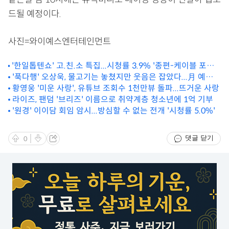
드될 예정이다.
사진=와이예스엔터테인먼트
'한일톱텐쇼' 고.친.소 특집...시청률 3.9% '종편-케이블 포함
동시간대 1위'
'푹다행' 오상욱, 물고기는 놓쳤지만 웃음은 잡았다...月 예능 1
위
황영웅 '미운 사랑', 유튜브 조회수 1천만뷰 돌파...뜨거운 사랑
라이즈, 팬덤 '브리즈' 이름으로 취약계층 청소년에 1억 기부
'원경' 이이담 회임 암시...방심할 수 없는 전개 '시청률 5.0%'
댓글 닫기
0