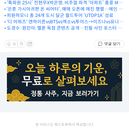
‘톡파원 25시’ 전현무X박은영, 비주얼 파격 ‘아파트’ 홍콩 MV
‘은혼 가시아귀편 온 씨어터’, 예매 오픈에 매진 행렬…메인 예
패러디
고편 공개
피원하모니 총 24개 도시 달군 월드투어 ‘UTOP1A’ 성료
'디 어워즈' 엔하이픈vsBTSvs엑소vs투어스→이즈나vs유니스
vs비비업vs르세라핌
도경수·원진아, 멜론 독점 콘텐츠 공개…친필 사인 포스터 이
벤트 등
댓글 닫기
0
본 서비스는 패스트뷰에서 제공합니다.