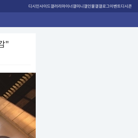
디시인사이드
갤러리
마이너갤
미니갤
인물갤
갤로그
이벤트
디시콘
감"