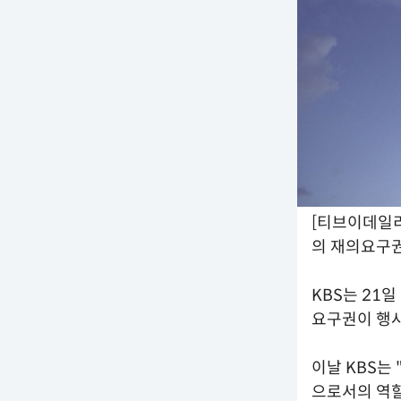
[티브이데일리
의 재의요구권
KBS는 21
요구권이 행사
이날 KBS는
으로서의 역할