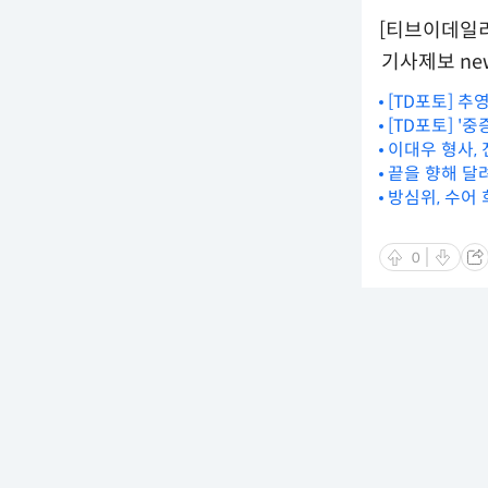
[티브이데일리 김
기사제보 new
[TD포토] 추
[TD포토] '
이대우 형사, 
끝을 향해 달
방심위, 수어 
0