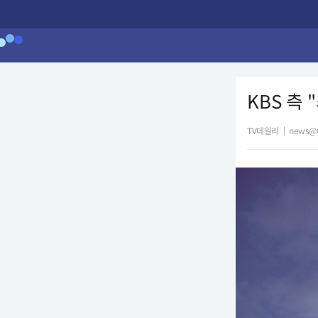
KBS 측
TV데일리
|
news@t