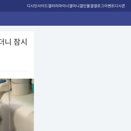
디시인사이드
갤러리
마이너갤
미니갤
인물갤
갤로그
이벤트
디시콘
더니 잠시