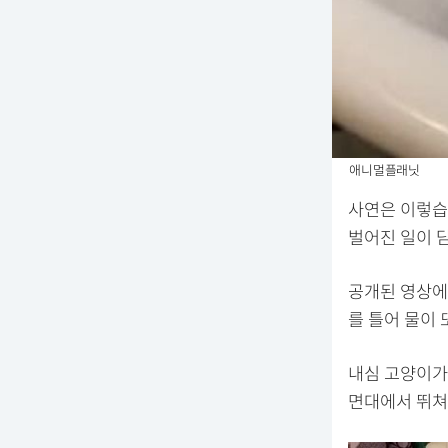
애니멀플래닛
사연은 이렇습
벌어진 일이 담
공개된 영상에
를 틀어 물이
내심 고양이가
면대에서 뛰쳐