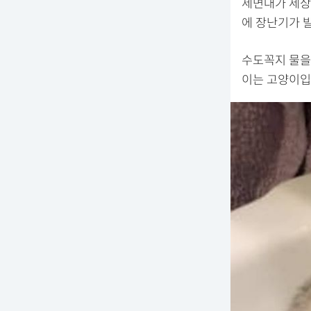
세면대가 세상
에 장난기가 
수도꼭지 물을
이는 고양이입