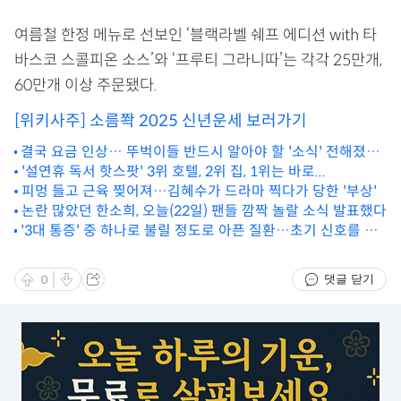
여름철 한정 메뉴로 선보인 ‘블랙라벨 쉐프 에디션 with 타
바스코 스콜피온 소스’와 ‘프루티 그라니따’는 각각 25만개,
60만개 이상 주문됐다.
[위키사주] 소름쫙 2025 신년운세 보러가기
결국 요금 인상… 뚜벅이들 반드시 알아야 할 '소식' 전해졌다,
모두 주목
'설연휴 독서 핫스팟' 3위 호텔, 2위 집, 1위는 바로...
피멍 들고 근육 찢어져…김혜수가 드라마 찍다가 당한 '부상'
논란 많았던 한소희, 오늘(22일) 팬들 깜짝 놀랄 소식 발표했다
'3대 통증' 중 하나로 불릴 정도로 아픈 질환…초기 신호를 잡
아야 덜 아프다
댓글 닫기
0