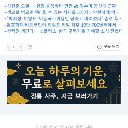
신현준 오열 → 현장 울음바다 만든 故 김수미 등신대 근황 '먹
생으로 먹으면 '독' 될 수 있는 식재료 5가지…안전하게 먹는
먹'
“박지성·이영표·이동국…이용만 당하고 버려졌다” 충격 폭로
방법은?
암호화폐 비트코인이 트럼프 취임 직후 10만 700달러에서 10
나왔다
만 5000달러로 급등한 이유
선택권 생긴다… 넷플릭스, 한국 구독자들 기뻐할 소식 전했다
댓글 닫기
0
본 서비스는 패스트뷰에서 제공합니다.