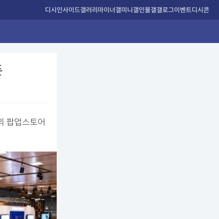
디시인사이드
갤러리
마이너갤
미니갤
인물갤
갤로그
이벤트
디시콘
픈
의 팝업스토어