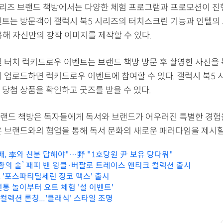
시리즈 브랜드 책방에서는 다양한 체험 프로그램과 프로모션이 진행된
벤트는 방문객이 갤럭시 북5 시리즈의 터치스크린 기능과 인텔의 오
 활용해 자신만의 창작 이미지를 제작할 수 있다.
 및 터치 럭키드로우 이벤트는 브랜드 책방 방문 후 촬영한 사진을
에 업로드하면 럭키드로우 이벤트에 참여할 수 있다. 갤럭시 북5
 당첨 상품을 확인하고 굿즈를 받을 수 있다.
랜드 책방은 독자들에게 독서와 브랜드가 어우러진 특별한 경험
은 브랜드와의 협업을 통해 독서 문화의 새로운 패러다임을 제시할
배, 李와 친분 답해야"…野 "1호당원 尹 보유 당다워"
교황의 술’ 패피 밴 윙클·버팔로 트레이스 앤티크 컬렉션 출시
 '포스파티딜세린 징코 맥스' 출시
통 놀이부터 요트 체험 '설 이벤트'
S 컬렉션 론칭...'클래식' 스타일 조명