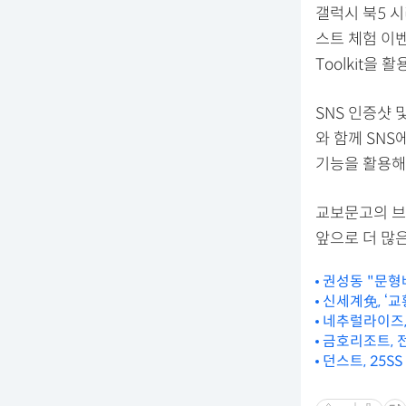
갤럭시 북5 
스트 체험 이
Toolkit을
SNS 인증샷
와 함께 SNS
기능을 활용해
교보문고의 브
앞으로 더 많
권성동 "문형
신세계免, ‘
네추럴라이즈,
금호리조트, 전
던스트, 25S