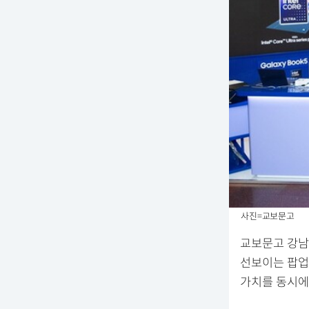
사진=교보문고
교보문고 강남
선보이는 팝업
가치를 동시에