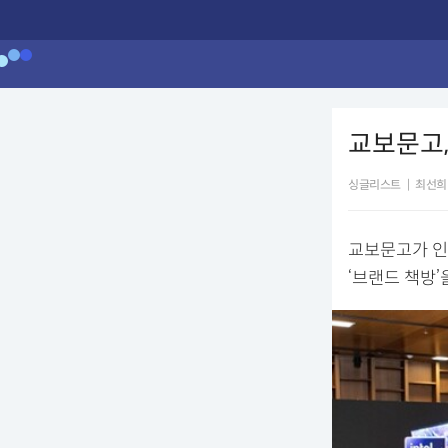
교보문고,
싱글리스트
|
최선희
교보문고가 인
‘브랜드 책방’