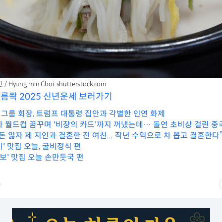
 Hyung min Choi-shutterstock.com
소름쫙 2025 신년운세 보러가기
그룹 회장, 트럼프 대통령 집안과 각별한 인연 화제
라 월드컵 꿈꾸며 '비장의 카드'까지 꺼냈는데… 돌연 초비상 걸린 중
돈 잃자 제 지인과 결혼한 전 여친... 작년 수익으로 차 뽑고 결혼한다”
' 맛집 오늘, 굴비정식 편
정보' 맛집 오늘 손만둣국 편