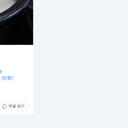
국
 (인증)
댓글 닫기