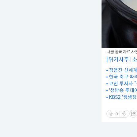
사골 곰국 자료 사진. /
[위키사주] 
정용진 신세계
한국 축구 따
코인 투자자 “
'생방송 투데이
KBS2 '생생
0