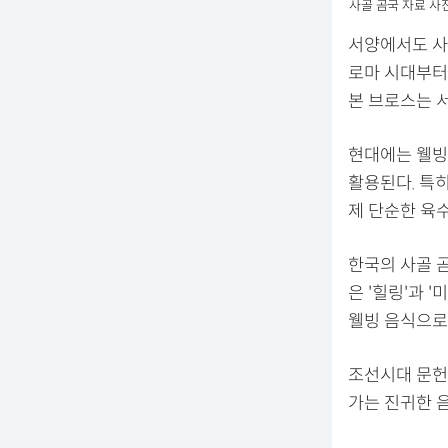
사골 곰국 자료 사진. /
서양에서도 사골
로마 시대부터
본 브로스는 
현대에는 웰빙
활용된다. 특히
제 단순한 육
한국의 사골 곰
은 '힐링'과 
웰빙 음식으로
조선시대 문헌
가는 진귀한 