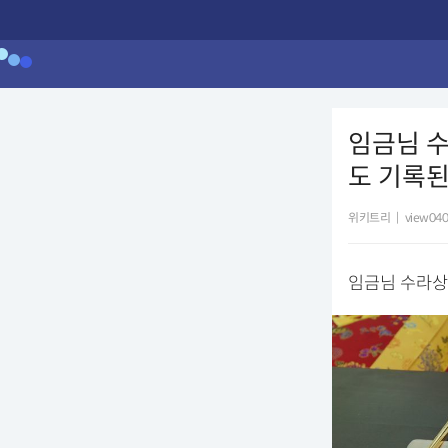
임금님 
도 기록된
위키트리
|
view040
임금님 수라상