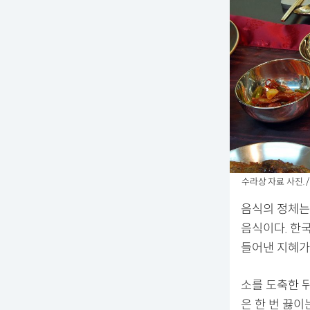
수라상 자료 사진. / J
음식의 정체는
음식이다. 한
들어낸 지혜가
소를 도축한 뒤
은 한 번 끓이