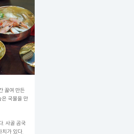
간 끓여 만든
높은 국물을 만
. 사골 곰국
가치가 있다.