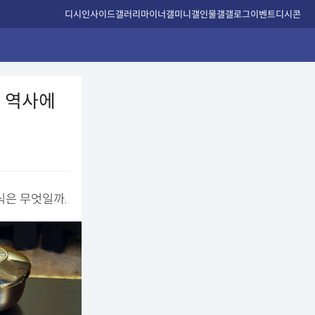
디시인사이드
갤러리
마이너갤
미니갤
인물갤
갤로그
이벤트
디시콘
 역사에
식은 무엇일까.