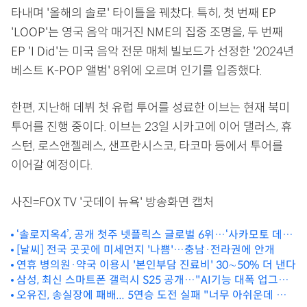
타내며 '올해의 솔로' 타이틀을 꿰찼다. 특히, 첫 번째 EP
'LOOP'는 영국 음악 매거진 NME의 집중 조명을, 두 번째
EP 'I Did'는 미국 음악 전문 매체 빌보드가 선정한 '2024년
베스트 K-POP 앨범' 8위에 오르며 인기를 입증했다.
한편, 지난해 데뷔 첫 유럽 투어를 성료한 이브는 현재 북미
투어를 진행 중이다. 이브는 23일 시카고에 이어 댈러스, 휴
스턴, 로스앤젤레스, 샌프란시스코, 타코마 등에서 투어를
이어갈 예정이다.
사진=FOX TV '굿데이 뉴욕' 방송화면 캡처
‘솔로지옥4’, 공개 첫주 넷플릭스 글로벌 6위…‘사카모토 데이
즈’ 2위
[날씨] 전국 곳곳에 미세먼지 '나쁨'…충남·전라권에 안개
연휴 병의원·약국 이용시 '본인부담 진료비' 30∼50% 더 낸다
삼성, 최신 스마트폰 갤럭시 S25 공개…"AI기능 대폭 업그레
오유진, 송실장에 패배... 5연승 도전 실패 "너무 아쉬운데 죄
이드"