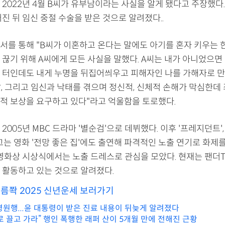
2022년 4월 B씨가 유부남이라는 사실을 알게 됐다고 주장했다.
진 뒤 임신 중절 수술을 받은 것으로 알려졌다..
서를 통해 "B씨가 이혼하고 온다는 말에도 아기를 혼자 키우는 한
 끊기 위해 A씨에게 모든 사실을 말했다. A씨는 내가 아니었으면
 터인데도 내게 누명을 뒤집어씌우고 피해자인 나를 가해자로 
, 그리고 임신과 낙태를 겪으며 정신적, 신체적 손해가 막심한데 
적 보상을 요구하고 있다"라고 억울함을 토로했다.
2005년 MBC 드라마 '별순검'으로 데뷔했다. 이후 '프레지던트',
그는 영화 '전망 좋은 집'에도 출연해 파격적인 노출 연기로 화제
룡영화상 시상식에서는 노출 드레스로 관심을 모았다. 현재는 팬더
 활동하고 있는 것으로 알려졌다.
소름쫙 2025 신년운세 보러가기
병원행...윤 대통령이 받은 진료 내용이 뒤늦게 알려졌다
로 끌고 가라” 행인 폭행한 래퍼 산이 5개월 만에 전해진 근황