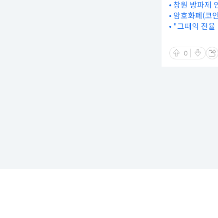
창원 방파제 인
암호화폐(코인
"그때의 전율 
0