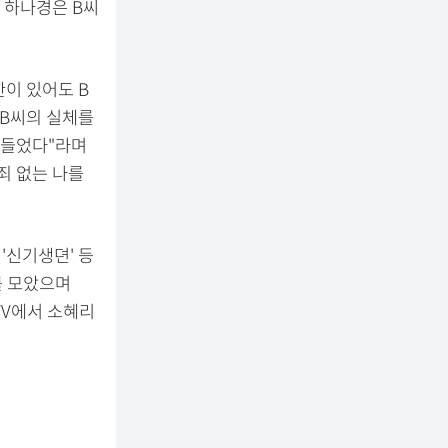
 하나경은 B씨
이 있어도 B
 B씨의 실체를
만들었다"라며
죄 없는 나를
 '신기생뎐' 등
를 모았으며
TV에서 소혜리