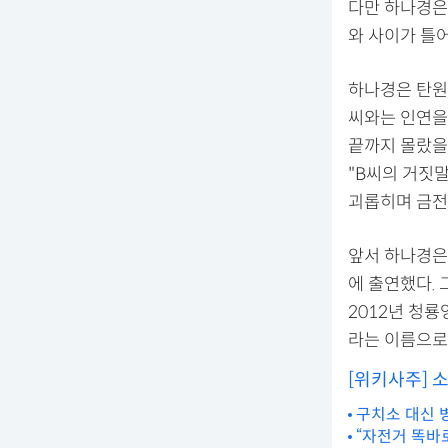
다만 하나경은 
와 사이가 틀어
하나경은 탄원
씨와는 인연을
끝까지 몰랐을
"B씨의 거짓말
괴롭히며 금전
앞서 하나경은 
에 출연했다. 
2012년 청
라는 이름으로
[위키사주] 
구치소 대신 
“자전거 똑바