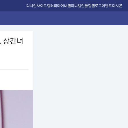
디시인사이드
갤러리
마이너갤
미니갤
인물갤
갤로그
이벤트
디시콘
, 상간녀