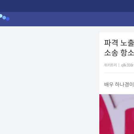
파격 노출
소송 항
위키트리
|
qllk338
배우 하나경이