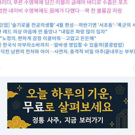
어리더, 푸른 수영복에 담긴 러블리 글래머 바디로 수줍은 포즈
평범한 네이비 수영복에도 몸매가 다했다…꽉 찬 볼륨감 자랑
N 라인업] '슬기로울 전공의생활' 4월 편성…하반기엔 '서초동'·'폭군의 
한 레드 의상 마음에 안 들었나 "내일은 파랑 많이 입자"
영 "노정의, 편하게 감정 이끌어줘…고맙고 든든해"
엔 한국식 아부라소바까지…알바생 영입할 수 있을까(콩콩밥밥)
닥친 남편의 전처와 아이…사연자, 충격적 비밀 마주(끝내주는 부부