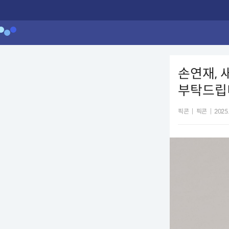
손연재, 
부탁드립
픽콘
|
픽콘
|
2025.