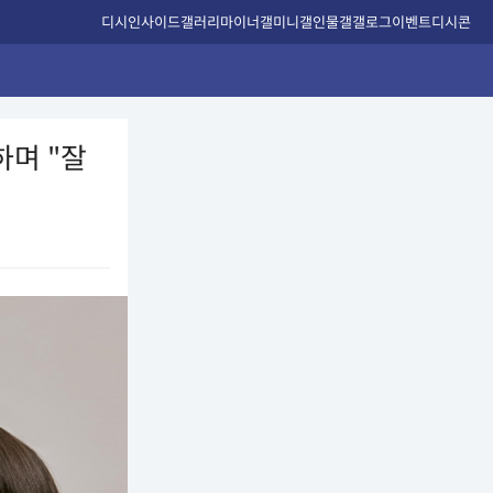
디시인사이드
갤러리
마이너갤
미니갤
인물갤
갤로그
이벤트
디시콘
하며 "잘