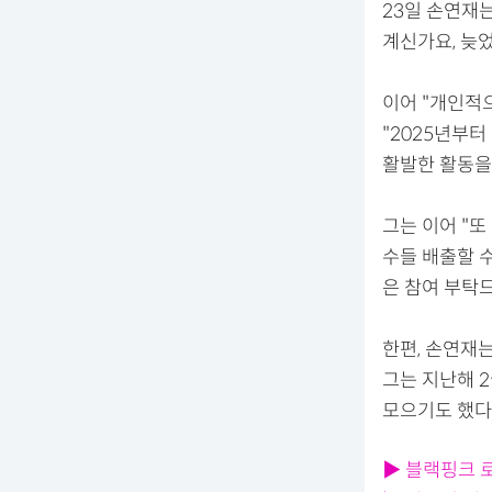
23일 손연재는
계신가요, 늦
이어 "개인적
"2025년부
활발한 활동을
그는 이어 "
수들 배출할 
은 참여 부탁
한편, 손연재는
그는 지난해 
모으기도 했다
▶ 블랙핑크 