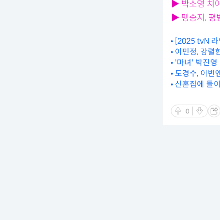
▶ 박소영 치
▶ 맹승지, 
[2025 tv
이민정, 강렬
'마녀' 박진
도경수, 이번
신혼집에 들이
0