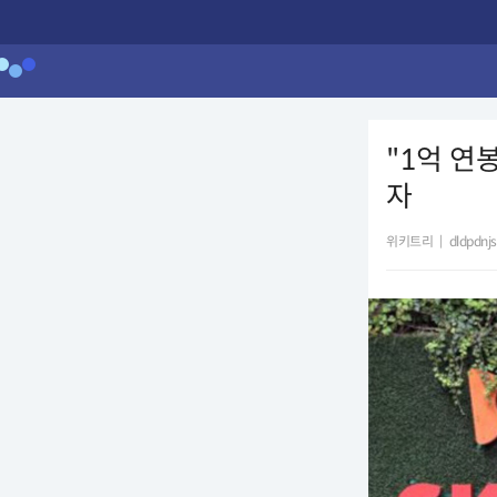
"1억 연
자
위키트리
|
dldpdnj