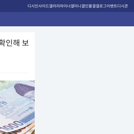
디시인사이드
갤러리
마이너갤
미니갤
인물갤
갤로그
이벤트
디시콘
 확인해 보