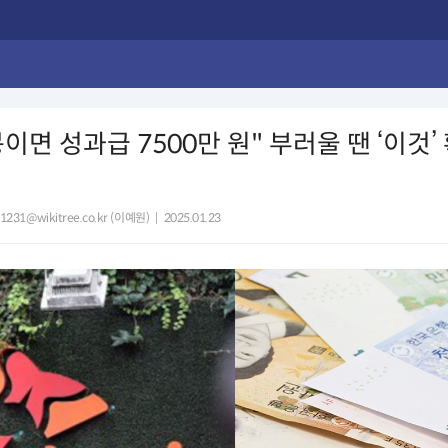
봉이면 성과급 7500만 원" 부러울 땐 ‘이것’
s1231@wikitree.co.kr (이예원)
|
2025.01.23