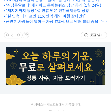
피 인기 디저트
'김정문알로에' 캐시워크 돈버는퀴즈 정답 공개 (1월 24일)
“새치기까지 등장” 설 연휴 맞은 인천국제공항 상황
“설 연휴 때 아프면 119, 만약 해외 여행 갔다면?”
금연한 사람들이 말하는 가장 효과적으로 담배 빨리 끊을 수
있는 방법
댓글 닫기
0
본 서비스는 패스트뷰에서 제공합니다.