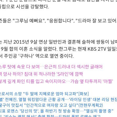
플힙으로 시선을 강탈했다.
즌들은 "그루님 예뻐요", "응원합니다", "드라마 잘 보고 있어
는 지난 2015년 9살 연상 일반인과 결혼해 슬하에 쌍둥이 
 9월 합의 이혼 소식을 알렸다. 한그루는 현재 KBS 2TV 일
서 주인공 '구하나' 역으로 열연 중이다.
시스루 탓에 속옷 다 보여…은근히 드러내 더 섹시한 글래머
격 망사 하의? 침대 위 적나라한 'S라인'에 깜짝
렇게 깊게 파인 티를 입고 숙이지마오…가슴 옆 타투까지 '아찔'
으로서의 소망 "두 딸에 지혜로운 엄마 되고파"[화보]
별' 전혜진, 열혈 워킹맘다운 근황 공개…'라이딩 인생' 대본 리딩 현
 굴구이 맛집서 "인간적으로 여자랑 오고 싶다"(전현무계획2)
 로맨스 '당신의 맛', 올 하반기 첫 방송 확정…"열심히 촬영 중"
, '키스는 괜히 해서!' 출연 확정…도파민 폭발 로맨스 예고