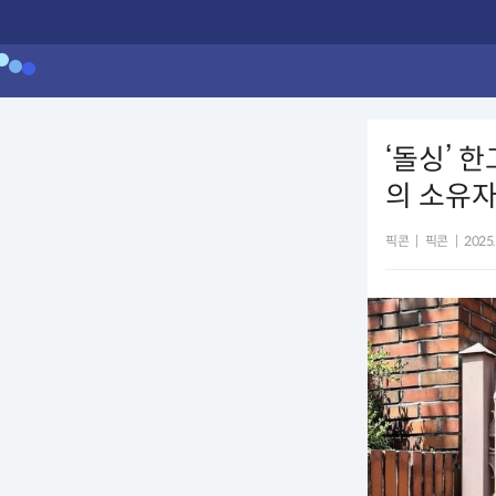
‘돌싱’ 
의 소유
픽콘
|
픽콘
|
2025.