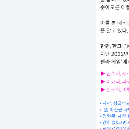
솟아오른 애
이를 본 네티
을 달고 있다.
한편, 한그루
지난 2022년
렐라 게임'에
▶ 신수지, 
▶ 이효리, 파
▶ 한소희, 이
사강, 싱글맘
'故 이선균 사
전현무, 사천
강하늘X고민시표
장기용X안은진