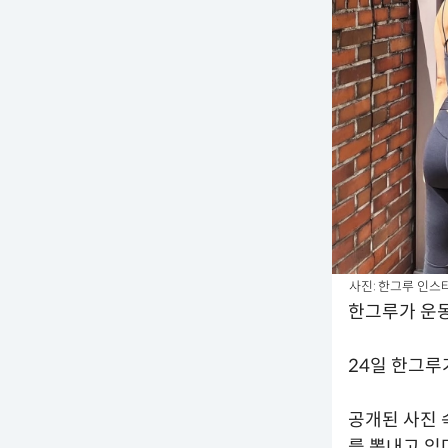
사진: 한그루 인스
한그루가 운동
24일 한그루
공개된 사진 
를 뽐내고 있