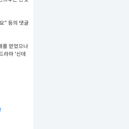
요" 등의 댓글
남매를 얻었으나
일드라마 '신데
장