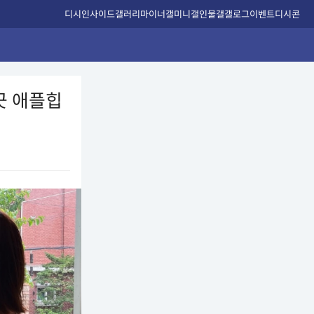
디시인사이드
갤러리
마이너갤
미니갤
인물갤
갤로그
이벤트
디시콘
긋 애플힙