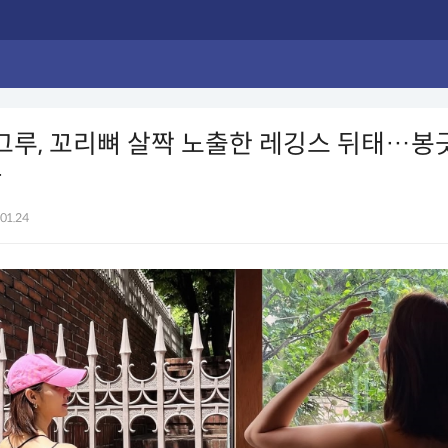
한그루, 꼬리뼈 살짝 노출한 레깅스 뒤태…봉
자
01.24