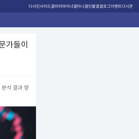
디시인사이드
갤러리
마이너갤
미니갤
인물갤
갤로그
이벤트
디시콘
전문가들이
 분석 결과 향