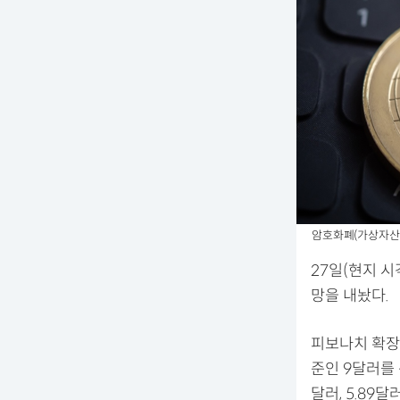
암호화폐(가상자산·코인)
27일(현지 시
망을 내놨다.
피보나치 확장 
준인 9달러를 
달러, 5.89