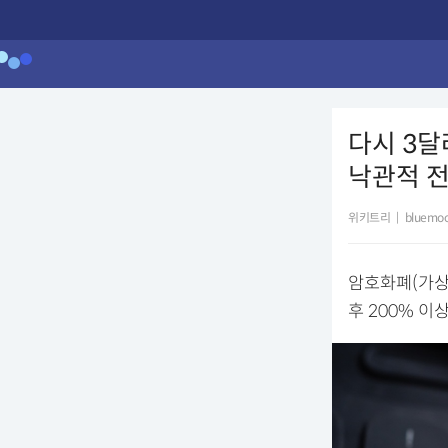
다시 3달
낙관적 전
위키트리
|
bluemoo
암호화폐(가상자
후 200% 이