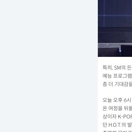
특히, SM의 
예능 프로그램
층 더 기대감을
오늘 오후 6
온 여정을 뒤돌
상이자 K-PO
던 H.O.T.