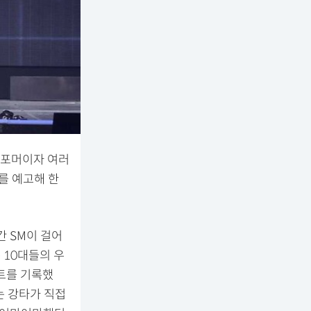
 퍼포머이자 여러
를 예고해 한
간 SM이 걸어
는 10대들의 우
히트를 기록했
하는 강타가 직접