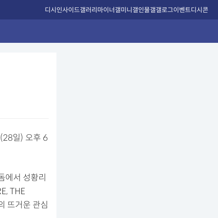
디시인사이드
갤러리
마이너갤
미니갤
인물갤
갤로그
이벤트
디시콘
(28일) 오후 6
 돔에서 성황리
E, THE
들의 뜨거운 관심