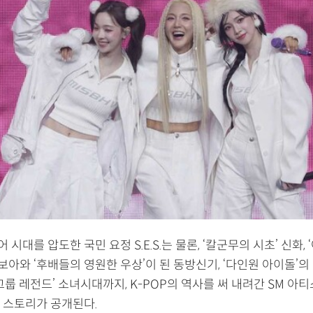
불어 시대를 압도한 국민 요정 S.E.S.는 물론, ‘칼군무의 시초’ 신화,
 보아와 ‘후배들의 영원한 우상’이 된 동방신기, ‘다인원 아이돌’의
그룹 레전드’ 소녀시대까지, K-POP의 역사를 써 내려간 SM 아
 스토리가 공개된다.