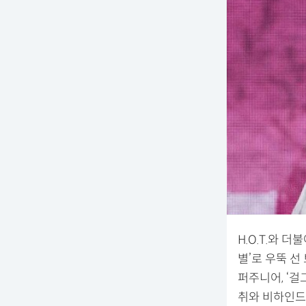
H.O.T.와 더
별’로 우뚝 선
퍼주니어, ‘걸
취와 비하인드