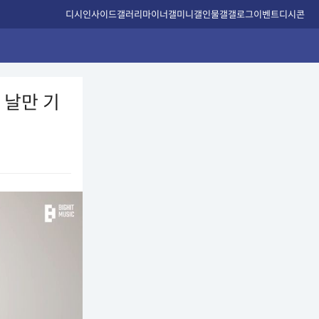
디시인사이드
갤러리
마이너갤
미니갤
인물갤
갤로그
이벤트
디시콘
 날만 기