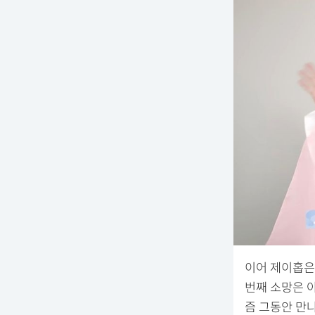
이어 제이홉은 
번째 소망은 아
즘 그동안 만