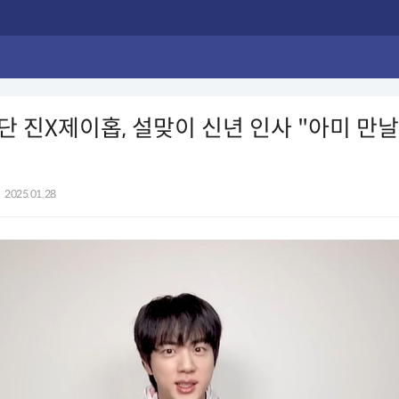
 진X제이홉, 설맞이 신년 인사 "아미 만날
2025.01.28