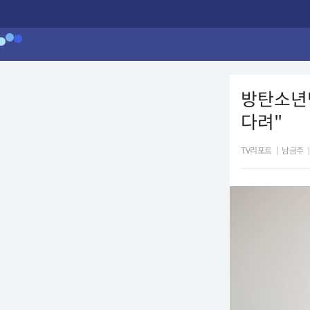
방탄소년단
다려"
TV리포트
|
남금주
|