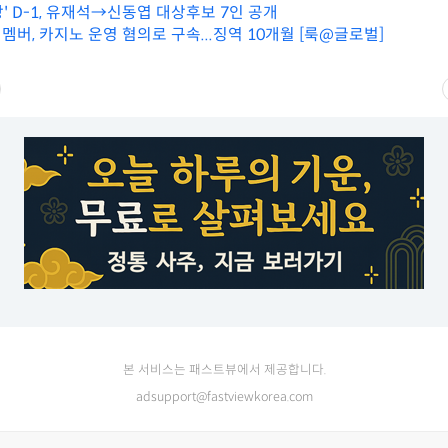
상' D-1, 유재석→신동엽 대상후보 7인 공개
룹 멤버, 카지노 운영 혐의로 구속...징역 10개월 [룩@글로벌]
본 서비스는 패스트뷰에서 제공합니다.
adsupport@fastviewkorea.com