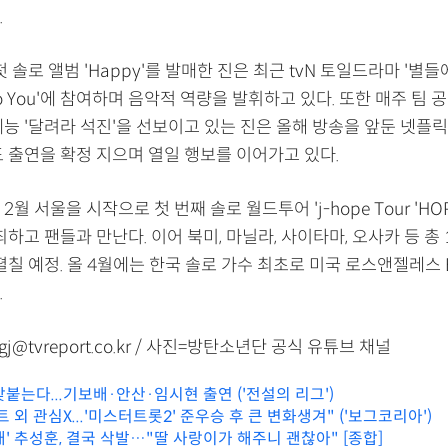
.
첫 솔로 앨범 'Happy'를 발매한 진은 최근 tvN 토일드라마 '별
e to You'에 참여하며 음악적 역량을 발휘하고 있다. 또한 매주 팀 
능 '달려라 석진'을 선보이고 있는 진은 올해 방송을 앞둔 넷플릭
도 출연을 확정 지으며 열일 행보를 이어가고 있다.
월 서울을 시작으로 첫 번째 솔로 월드투어 'j-hope Tour 'HOP
개최하고 팬들과 만난다. 이어 북미, 마닐라, 사이타마, 오사카 등 총
펼칠 예정. 올 4월에는 한국 솔로 가수 최초로 미국 로스앤젤레스
.
j@tvreport.co.kr / 사진=방탄소년단 공식 유튜브 채널
붙는다...기보배·안산·임시현 출연 ('전설의 리그')
 외 관심X...'미스터트롯2' 준우승 후 큰 변화생겨" ('보그코리아')
' 추성훈, 결국 삭발…"딸 사랑이가 해주니 괜찮아" [종합]