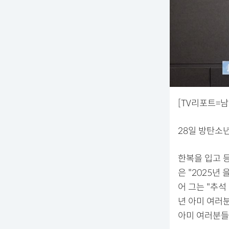
[TV리포트=남
28일 방탄소년
한복을 입고 
은 "2025년
어 그는 "추석
년 아미 여러
아미 여러분들