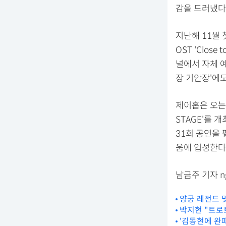
감을 드러냈다
지난해 11월 
OST 'Clos
널에서 자체 예
장 기안장'에
제이홉은 오는 2
STAGE'를 
31회 공연을 
움에 입성한다
남금주 기자 ng
양궁 레전드 맞
박지현 "트로트
'김동현에 완패