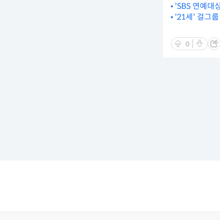
'SBS 연예대
'21세' 걸그
0