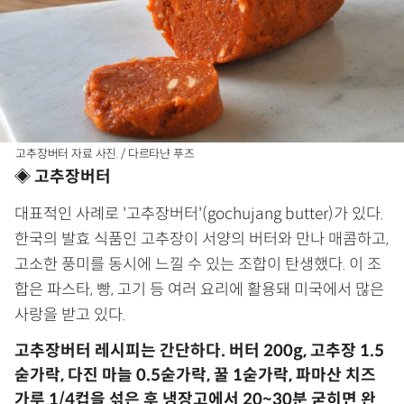
고추장버터 자료 사진. / 다르타냔 푸즈
◈ 고추장버터
대표적인 사례로 '고추장버터'(gochujang butter)가 있다.
한국의 발효 식품인 고추장이 서양의 버터와 만나 매콤하고,
고소한 풍미를 동시에 느낄 수 있는 조합이 탄생했다. 이 조
합은 파스타, 빵, 고기 등 여러 요리에 활용돼 미국에서 많은
사랑을 받고 있다.
고추장버터 레시피는 간단하다. 버터 200g, 고추장 1.5
숟가락, 다진 마늘 0.5숟가락, 꿀 1숟가락, 파마산 치즈
가루 1/4컵을 섞은 후 냉장고에서 20~30분 굳히면 완