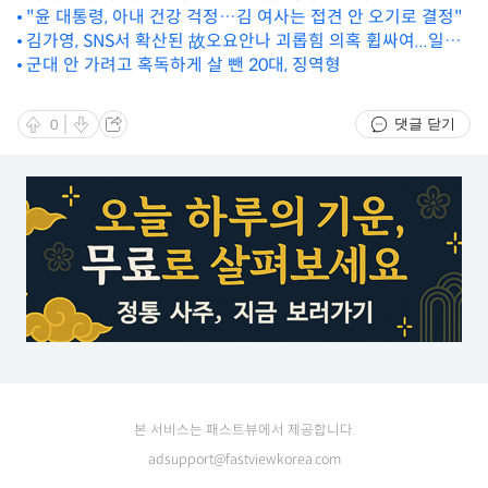
"윤 대통령, 아내 건강 걱정…김 여사는 접견 안 오기로 결정"
김가영, SNS서 확산된 故오요안나 괴롭힘 의혹 휩싸여...일주
어터 옹호
군대 안 가려고 혹독하게 살 뺀 20대, 징역형
댓글 닫기
0
본 서비스는 패스트뷰에서 제공합니다.
adsupport@fastviewkorea.com