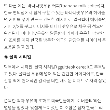
또 다른 예는 '바나나맛우유 커피'(banana milk coffee)다.
한국 편의점에서 쉽게 구할 수 있는 바나나맛우유와 헤이즐
넛 커피를 섞어 만드는 간단한 레시피로, 얼음컵에 헤이즐넛
커피 2/3를 붓고 나머지를 바나나맛우유로 채운 뒤 섞으면
완성된다. 바나나맛우유의 달콤함과 커피의 은은한 쌉쌀함
이 조화를 이뤄 한국을 방문한 외국인 관광객들 사이에서 큰
호응을 얻고 있다.
◈ 꿀떡 시리얼
틱톡에서 시작된 '꿀떡 시리얼'(ggultteok cereal)도 주목받
고 있다. 꿀떡을 우유에 넣어 먹는 간단한 아이디어로, 한국
전통 떡에 현대적인 감각을 더한 새로운 디저트로 자리 잡았
다.
쫀득한 떡과 우유의 조화로 외국인들에게 'K-버블티'라는
별명을 얻었다. 낯설게 느껴졌던 이 조합은 점차 한국 누리