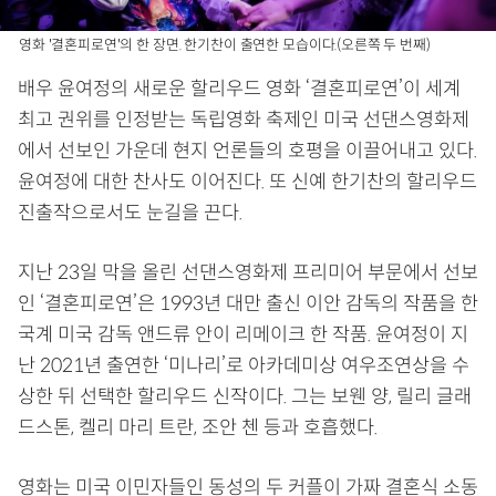
영화 '결혼피로연'의 한 장면. 한기찬이 출연한 모습이다.(오른쪽 두 번째)
배우 윤여정의 새로운 할리우드 영화 ‘결혼피로연’이 세계
최고 권위를 인정받는 독립영화 축제인 미국 선댄스영화제
에서 선보인 가운데 현지 언론들의 호평을 이끌어내고 있다.
윤여정에 대한 찬사도 이어진다. 또 신예 한기찬의 할리우드
진출작으로서도 눈길을 끈다.
지난 23일 막을 올린 선댄스영화제 프리미어 부문에서 선보
인 ‘결혼피로연’은 1993년 대만 출신 이안 감독의 작품을 한
국계 미국 감독 앤드류 안이 리메이크 한 작품. 윤여정이 지
난 2021년 출연한 ‘미나리’로 아카데미상 여우조연상을 수
상한 뒤 선택한 할리우드 신작이다. 그는 보웬 양, 릴리 글래
드스톤, 켈리 마리 트란, 조안 첸 등과 호흡했다.
영화는 미국 이민자들인 동성의 두 커플이 가짜 결혼식 소동