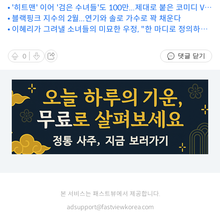
'히트맨' 이어 '검은 수녀들'도 100만...제대로 붙은 코미디 VS
오컬트
블랙핑크 지수의 2월...연기와 솔로 가수로 꽉 채운다
이혜리가 그려낼 소녀들의 미묘한 우정, "한 마디로 정의하기
어려워"
댓글 닫기
0
본 서비스는 패스트뷰에서 제공합니다.
adsupport@fastviewkorea.com