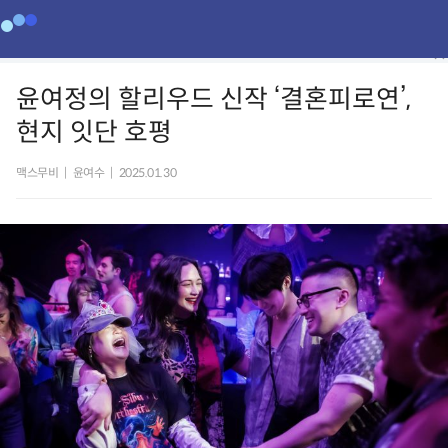
윤여정의 할리우드 신작 ‘결혼피로연’,
현지 잇단 호평
맥스무비
|
윤여수
|
2025.01.30