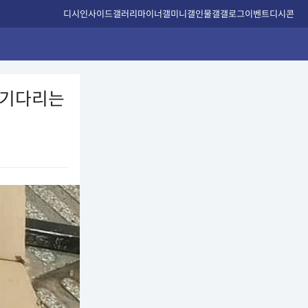
디시인사이드
갤러리
마이너갤
미니갤
인물갤
갤로그
이벤트
디시콘
 기다리는