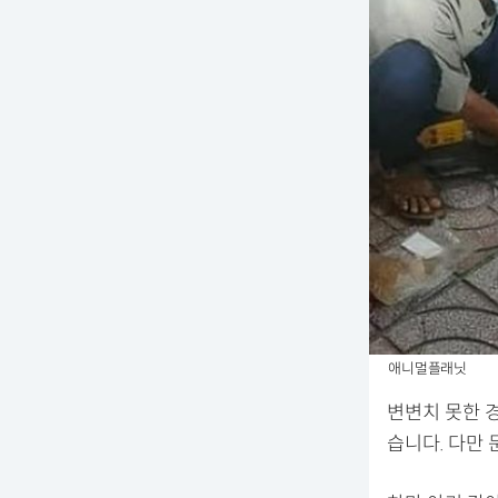
애니멀플래닛
변변치 못한 
습니다. 다만