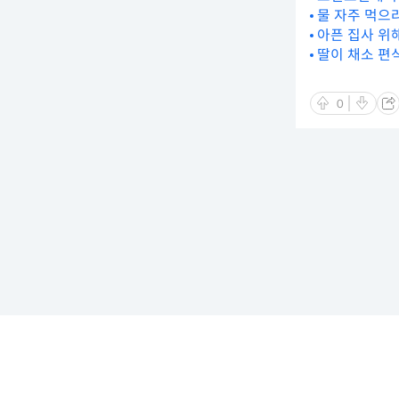
물 자주 먹으
아픈 집사 위
딸이 채소 편
0