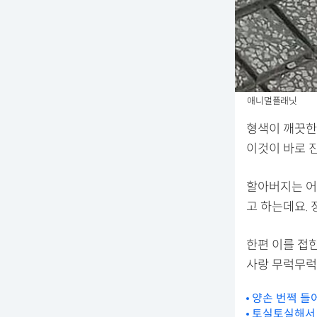
애니멀플래닛
형색이 깨끗한
이것이 바로 
할아버지는 어
고 하는데요. 
한편 이를 접한
사랑 무럭무럭
양손 번쩍 들
토실토실해서 