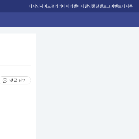
디시인사이드
갤러리
마이너갤
미니갤
인물갤
갤로그
이벤트
디시콘
댓글 닫기