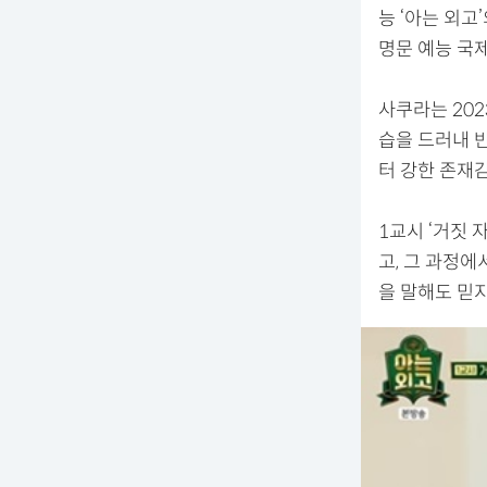
능 ‘아는 외고
명문 예능 국
사쿠라는 202
습을 드러내 반
터 강한 존재
1교시 ‘거짓
고, 그 과정
을 말해도 믿