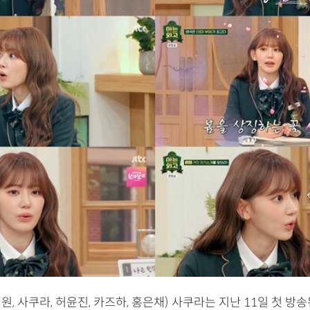
, 사쿠라, 허윤진, 카즈하, 홍은채) 사쿠라는 지난 11일 첫 방송된