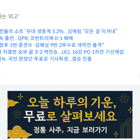
아는 외고'
‘전율의 쇼트’ 무대 생중계 5.2%...김예림 “모든 걸 이겨내”
 출전...QPR, 코번트리에 0-1 패배
이정후 1번 중견수·김혜성 9번 2루수로 개막전 출격"
 치열한 승부 끝 3-2 역전승...UCL 16강 PO 1차전 기선제압
에녹, 국민 판정단 투표로 기사회생...결승 진출