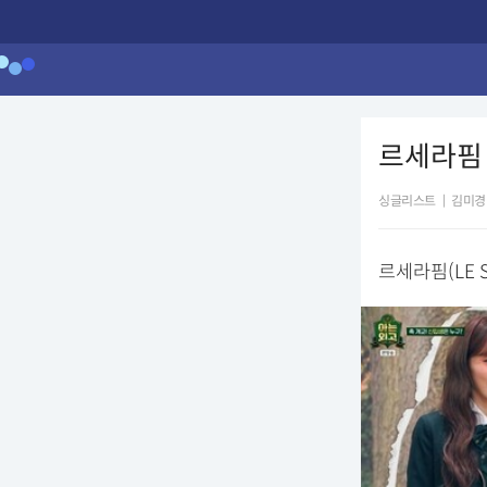
르세라핌 
싱글리스트
|
김미경
르세라핌(LE 