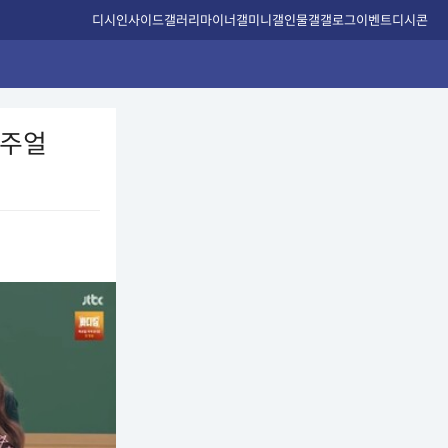
디시인사이드
갤러리
마이너갤
미니갤
인물갤
갤로그
이벤트
디시콘
비주얼