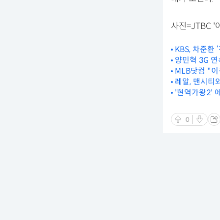
사진=JTBC '
KBS, 차준환 
양민혁 3G 연속
MLB닷컴 "
레알, 맨시티와
'현역가왕2' 
0